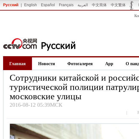
Русский
|
English
Español
Français
العربية
中文简体
中文繁体
Ко
Главная
Новости
Фотогалерея
App
О пан
Сотрудники китайской и россий
туристической полиции патрули
московские улицы
2016-08-12 05:39МСК
|