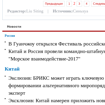
2
Предыдущая
1
3
4
Следую
Редактор:
Liu Siting |
Источник:
Синьхуа
Новости
Россия
В Гуанчжоу открылся Фестиваль российск
Китай и Россия провели командно-штабну
"Морское взаимодействие-2017"
Китай
Экслюзив: БРИКС может играть ключевую 
формировании альтернативного миропорядк
эксперт
Эксклюзив: Китай намерен приложить нов