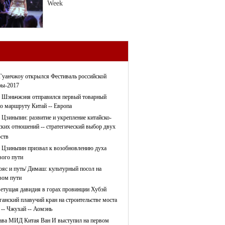
Week
Гуанчжоу открылся Фестиваль российской
ры-2017
 Шэньчжэня отправился первый товарный
по маршруту Китай -- Европа
 Цзиньпин: развитие и укрепление китайско-
ских отношений -- стратегический выбор двух
рств
 Цзиньпин призвал к возобновлению духа
ого пути
ояс и путь/ Димаш: культурный посол на
ом пути
етущая давидия в горах провинции Хубэй
ганский плавучий кран на строительстве моста
 -- Чжухай -- Аомэнь
ава МИД Китая Ван И выступил на первом