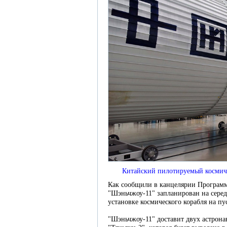
Китайский пилотируемый космиче
Как сообщили в канцелярии Программ
"Шэньчжоу-11" запланирован на серед
установке космического корабля на пу
"Шэньчжоу-11" доставит двух астрона