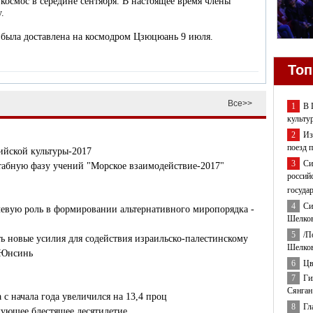
 космос в середине сентября. В настоящее время члены
.
 была доставлена на космодром Цзюцюань 9 июля.
Топ
Все>>
1
В 
культу
2
Из
поезд 
ийской культуры-2017
3
Си
табную фазу учений "Морское взаимодействие-2017"
россий
госуда
4
Си
евую роль в формировании альтернативного миропорядка -
Шелков
5
/П
 новые усилия для содействия израильско-палестинскому
Шелков
 Юнсинь
6
Цв
7
Ги
Сянган
с начала года увеличился на 13,4 проц
8
Гл
ующее блестящее десятилетие