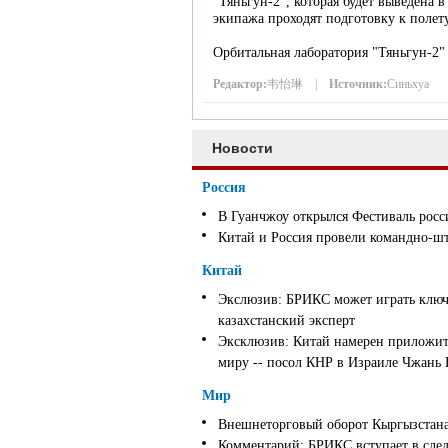
"Тяньгун-2", которая будет выведена в
экипажа проходят подготовку к полету
Орбитальная лаборатория "Тяньгун-2"
Редактор:
韦怡琳 |
Источник:
Синьхуа
Новости
Россия
В Гуанчжоу открылся Фестиваль росс
Китай и Россия провели командно-ш
Китай
Экслюзив: БРИКС может играть ключ
казахстанский эксперт
Эксклюзив: Китай намерен приложить
миру -- посол КНР в Израиле Чжань
Мир
Внешнеторговый оборот Кыргызстана 
Комментарий: БРИКС вступает в след