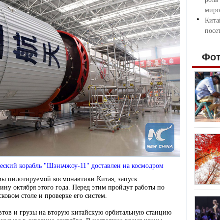
миро
Кита
посе
Фо
ский корабль "Шэньчжоу-11" доставлен на космодром
ы пилотируемой космонавтики Китая, запуск
ину октября этого года. Перед этим пройдут работы по
сковом столе и проверке его систем.
втов и грузы на вторую китайскую орбитальную станцию