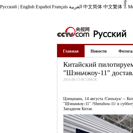
Русский
|
English
Español
Français
العربية
中文简体
中文繁体
М
Главная
Новости
Фотога
Китайский пилотируе
"Шэньчжоу-11" достав
2016-08-15 06:13МСК
Цзюцюань, 14 августа /Синьхуа/ -- К
"Шэньчжоу-11" /Shenzhou-11/ в суббо
Западном Китае.