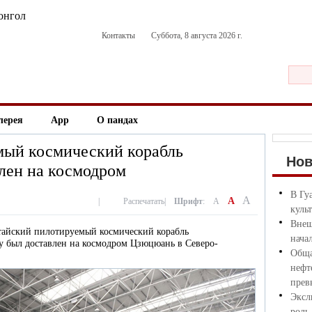
онгол
Контакты
Суббота, 8 августа 2026 г.
лерея
App
О пандах
мый космический корабль
Но
лен на космодром
В Гу
A
A
|
Распечатать
|
Шрифт
:
A
куль
Внеш
итайский пилотируемый космический корабль
нача
ту был доставлен на космодром Цзюцюань в Северо-
Обща
нефт
прев
Эксл
роль