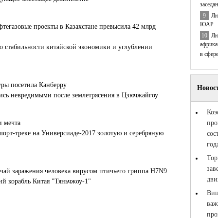
заседа
9
Лю
ЮАР
тегазовые проекты в Казахстане превысила 42 млрд
10
Лю
африка
 о стабильности китайской экономики и углублении
в сфер
уры посетила Канберру
лись невредимыми после землетрясения в Цзючжайгоу
и мечта
шорт-треке на Универсиаде-2017 золотую и серебряную
чай заражения человека вирусом птичьего гриппа H7N9
й корабль Китая "Тяньчжоу-1"