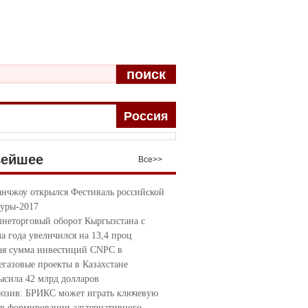
поиск
Pоccия
вейшее
Bce>>
анчжоу открылся Фестиваль российской
туры-2017
неторговый оборот Кыргызстана с
ла года увеличился на 13,4 проц
я сумма инвестиций CNPC в
егазовые проекты в Казахстане
ысила 42 млрд долларов
юзив: БРИКС может играть ключевую
 в формировании альтернативного