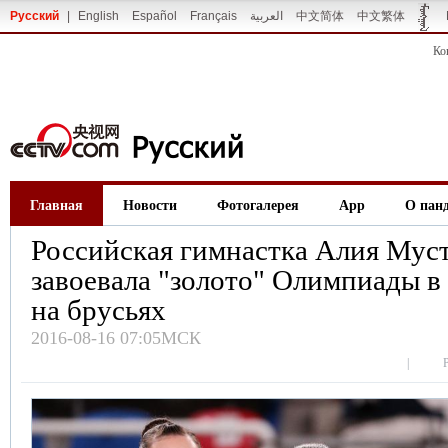
Русский
|
English
Español
Français
العربية
中文简体
中文繁体
Ко
Главная
Новости
Фотогалерея
App
О пан
Российская гимнастка Алия Мус
завоевала "золото" Олимпиады 
на брусьях
2016-08-16 07:05МСК
|