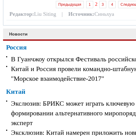
2
Предыдущая
1
3
4
Следую
Редактор:
Liu Siting |
Источник:
Синьхуа
Новости
Россия
В Гуанчжоу открылся Фестиваль российск
Китай и Россия провели командно-штабну
"Морское взаимодействие-2017"
Китай
Экслюзив: БРИКС может играть ключевую 
формировании альтернативного миропорядк
эксперт
Эксклюзив: Китай намерен приложить нов