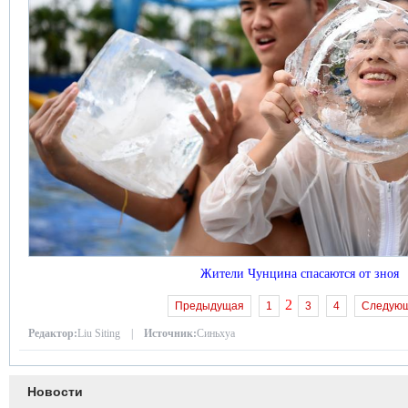
Жители Чунцина спасаются от зноя
2
Предыдущая
1
3
4
Следую
Редактор:
Liu Siting |
Источник:
Синьхуа
Новости