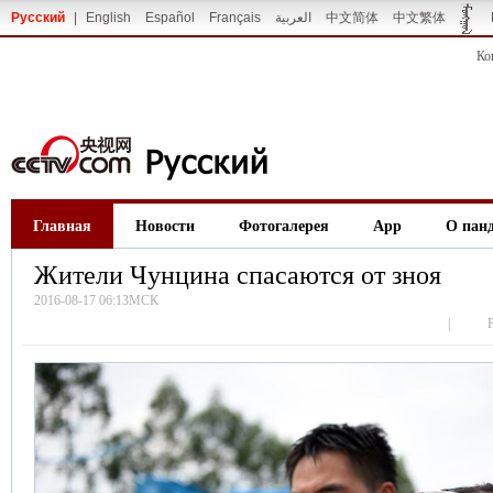
Русский
|
English
Español
Français
العربية
中文简体
中文繁体
Ко
Главная
Новости
Фотогалерея
App
О пан
Жители Чунцина спасаются от зноя
2016-08-17 06:13МСК
|