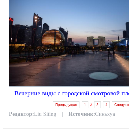
Вечерние виды с городской смотровой п
2
Предыдущая
1
3
4
Следую
Редактор:
Liu Siting |
Источник:
Синьхуа