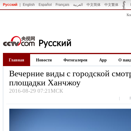
Русский
|
English
Español
Français
العربية
中文简体
中文繁体
Ко
Главная
Новости
Фотогалерея
App
О пан
Вечерние виды с городской смот
площадки Ханчжоу
2016-08-29 07:21МСК
|