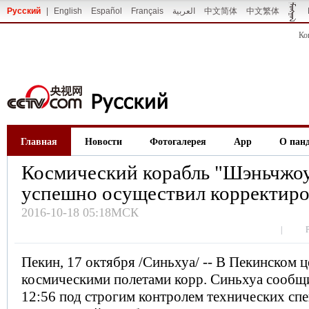
Русский
|
English
Español
Français
العربية
中文简体
中文繁体
Ко
Главная
Новости
Фотогалерея
App
О пан
Космический корабль "Шэньчжоу
успешно осуществил корректир
2016-10-18 05:18МСК
|
Пекин, 17 октября /Синьхуа/ -- В Пекинском 
космическими полетами корр. Синьхуа сообщи
12:56 под строгим контролем технических сп