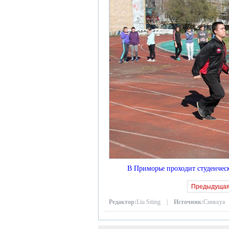
В Приморье проходит студенческ
Предыдуща
Редактор:
Liu Siting |
Источник:
Синьхуа