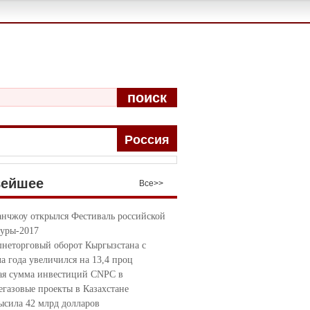
поиск
Pоccия
вейшее
Bce>>
анчжоу открылся Фестиваль российской
туры-2017
неторговый оборот Кыргызстана с
ла года увеличился на 13,4 проц
я сумма инвестиций CNPC в
егазовые проекты в Казахстане
ысила 42 млрд долларов