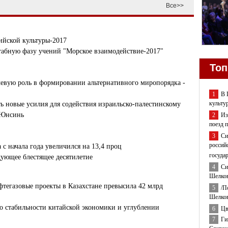
Все>>
ийской культуры-2017
табную фазу учений "Морское взаимодействие-2017"
Топ
евую роль в формировании альтернативного миропорядка -
1
В 
культу
 новые усилия для содействия израильско-палестинскому
 Юнсинь
2
Из
поезд 
3
Си
россий
с начала года увеличился на 13,4 проц
госуда
ующее блестящее десятилетие
4
Си
Шелков
тегазовые проекты в Казахстане превысила 42 млрд
5
/П
Шелков
 о стабильности китайской экономики и углублении
6
Цв
7
Ги