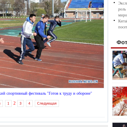
Эксл
роль
миро
Кита
посе
Фо
ий спортивный фестиваль "Готов к труду и обороне"
2
я
1
3
4
Следующая