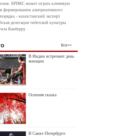
юзив: БРИКС может играть ключевую
 в формировании альтернативного
порядка - казахстанский эксперт
йская делегация тибетской культуры
тила Канберру
то
Все>>
В Индии встречают день
женщин
Осенняя сказка
В Санкт-Петербурге