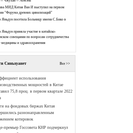
 -- Чжухай -- Аомэнь
ава МИД Китая Ван И выступил на первом
нии "Форума древних цивилизаций"
 Яньдун посетила Больницу имени С.Бико в
 Яньдун приняла участие в китайско-
нском совещании по вопросам сотрудничества
е медицины и здравоохранения