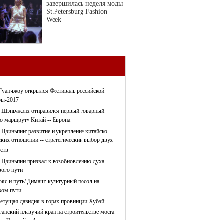
завершилась неделя моды
St.Petersburg Fashion
Week
Гуанчжоу открылся Фестиваль российской
ры-2017
 Шэньчжэня отправился первый товарный
по маршруту Китай -- Европа
 Цзиньпин: развитие и укрепление китайско-
ских отношений -- стратегический выбор двух
рств
 Цзиньпин призвал к возобновлению духа
ого пути
ояс и путь/ Димаш: культурный посол на
ом пути
етущая давидия в горах провинции Хубэй
ганский плавучий кран на строительстве моста