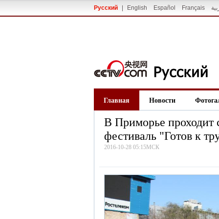
Русский
|
English
Español
Français
بية
Главная
Новости
Фотога
В Приморье проходит 
фестиваль "Готов к тр
2016-10-28 05:15МСК