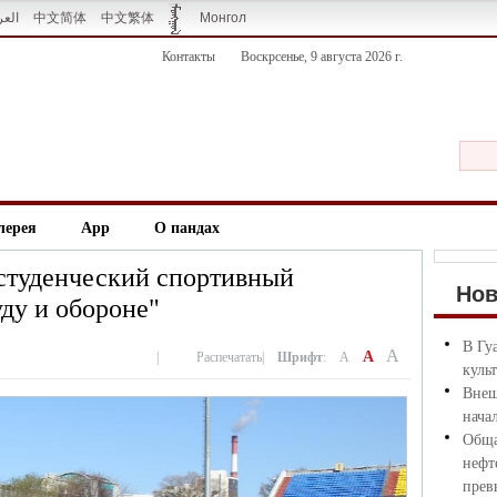
العر
中文简体
中文繁体
Монгол
Контакты
Воскрсенье, 9 августа 2026 г.
лерея
App
О пандах
студенческий спортивный
Но
уду и обороне"
В Гу
A
A
|
Распечатать
|
Шрифт
:
A
куль
Внеш
нача
Обща
нефт
прев