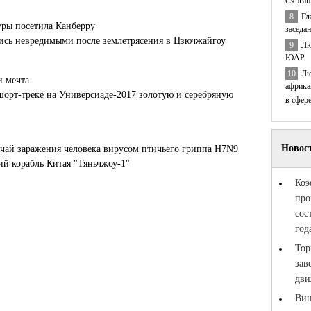
Сянган
8
Гл
уры посетила Канберру
заседа
лись невредимыми после землетрясения в Цзючжайгоу
9
Лю
ЮАР
10
Лю
и мечта
африка
шорт-треке на Универсиаде-2017 золотую и серебряную
в сфер
чай заражения человека вирусом птичьего гриппа H7N9
й корабль Китая "Тяньчжоу-1"