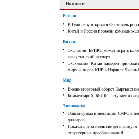
Новости
Россия
В Гуанчжоу открылся Фестиваль росс
Китай и Россия провели командно-ш
Китай
Экслюзив: БРИКС может играть ключ
казахстанский эксперт
Эксклюзив: Китай намерен приложить
миру -- посол КНР в Израиле Чжань
Мир
Внешнеторговый оборот Кыргызстана 
Комментарий: БРИКС вступает в след
Экономика
Общая сумма инвестиций CNPC в неф
долларов
Показатели за июль свидетельствуют
структурных преобразований