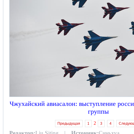
Чжухайский авиасалон: выступление росс
группы
2
Предыдущая
1
3
4
Следую
Редактор:
Liu Siting |
Источник:
Синьхуа