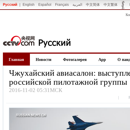
Русский
|
English
Español
Français
العربية
中文简体
中文繁体
Ко
Главная
Новости
Фотогалерея
App
О пан
Чжухайский авиасалон: выступл
российской пилотажной группы
2016-11-02 05:31МСК
|