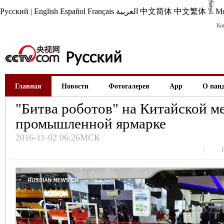
Русский
|
English
Español
Français
العربية
中文简体
中文繁体
М
Ко
Главная
Новости
Фотогалерея
App
О пан
"Битва роботов" на Китайской 
промышленной ярмарке
2016-11-02 06:26МСК
|