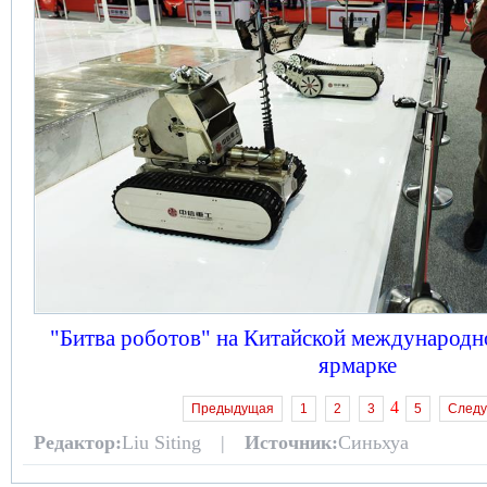
"Битва роботов" на Китайской международ
ярмарке
4
Предыдущая
1
2
3
5
След
Редактор:
Liu Siting |
Источник:
Синьхуа