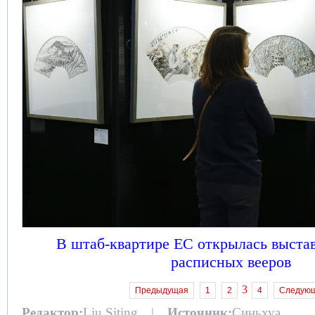
В штаб-квартире ЕС открылась выста
расписных вееров
3
Предыдущая
1
2
4
Следую
Редактор:
Liu Siting |
Источник:
Синьхуа