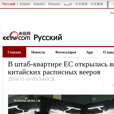
Русский
|
English
Español
Français
العربية
中文简体
中文繁体
Ко
Главная
Новости
Фотогалерея
App
О пан
В штаб-квартире ЕС открылась в
китайских расписных вееров
2016-11-10 05:34МСК
|