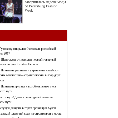
завершилась неделя моды
St.Petersburg Fashion
Week
Гуанчжоу открылся Фестиваль российской
ры-2017
 Шэньчжэня отправился первый товарный
по маршруту Китай -- Европа
 Цзиньпин: развитие и укрепление китайско-
ских отношений -- стратегический выбор двух
рств
 Цзиньпин призвал к возобновлению духа
ого пути
ояс и путь/ Димаш: культурный посол на
ом пути
етущая давидия в горах провинции Хубэй
ганский плавучий кран на строительстве моста