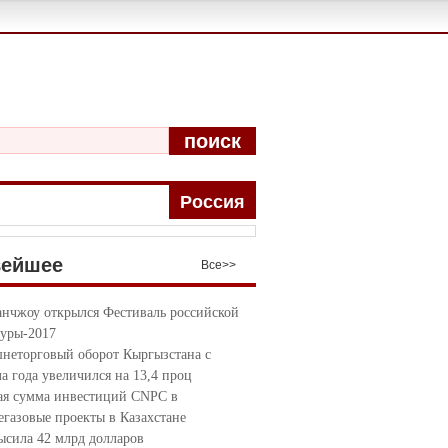
поиск
Pоccия
вейшее
Bce>>
анчжоу открылся Фестиваль российской
туры-2017
неторговый оборот Кыргызстана с
ла года увеличился на 13,4 проц
я сумма инвестиций CNPC в
егазовые проекты в Казахстане
ысила 42 млрд долларов