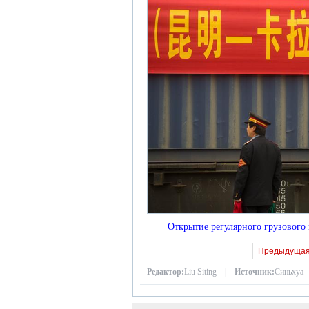
Открытие регулярного грузовог
Предыдуща
Редактор:
Liu Siting |
Источник:
Синьхуа