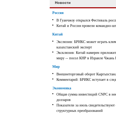
Новости
Россия
В Гуанчжоу открылся Фестиваль росс
Китай и Россия провели командно-ш
Китай
Экслюзив: БРИКС может играть ключ
казахстанский эксперт
Эксклюзив: Китай намерен приложить
миру -- посол КНР в Израиле Чжань
Мир
Внешнеторговый оборот Кыргызстана 
Комментарий: БРИКС вступает в след
Экономика
Общая сумма инвестиций CNPC в неф
долларов
Показатели за июль свидетельствуют
структурных преобразований