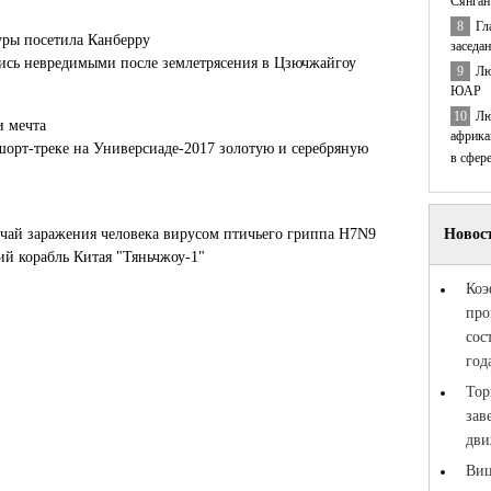
Сянган
8
Гл
уры посетила Канберру
заседа
лись невредимыми после землетрясения в Цзючжайгоу
9
Лю
ЮАР
10
Лю
и мечта
африка
шорт-треке на Универсиаде-2017 золотую и серебряную
в сфер
чай заражения человека вирусом птичьего гриппа H7N9
й корабль Китая "Тяньчжоу-1"