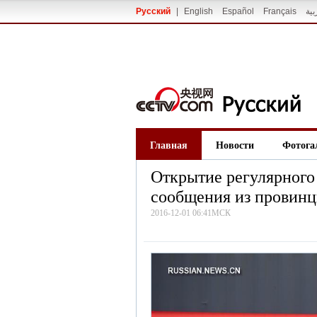
Русский
|
English
Español
Français
بية
Главная
Новости
Фотога
Открытие регулярного
сообщения из провин
2016-12-01 06:41МСК