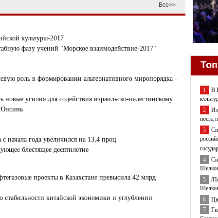
Все>>
ийской культуры-2017
табную фазу учений "Морское взаимодействие-2017"
Топ
евую роль в формировании альтернативного миропорядка -
1
В 
культу
 новые усилия для содействия израильско-палестинскому
 Юнсинь
2
Из
поезд 
3
Си
россий
с начала года увеличился на 13,4 проц
госуда
ующее блестящее десятилетие
4
Си
Шелков
тегазовые проекты в Казахстане превысила 42 млрд
5
/П
Шелков
 о стабильности китайской экономики и углублении
6
Цв
7
Ги