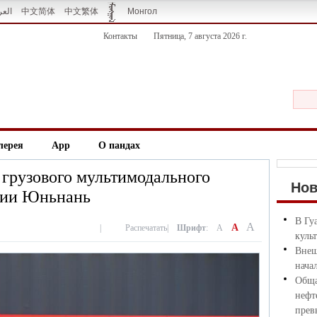
العر
中文简体
中文繁体
Монгол
Контакты
Пятница, 7 августа 2026 г.
лерея
App
О пандах
 грузового мультимодального
Но
ции Юньнань
В Гу
A
A
|
Распечатать
|
Шрифт
:
A
куль
Внеш
нача
Обща
нефт
прев