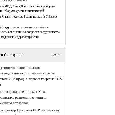
 -- Чжухай -- Аомэнь
ава МИД Китая Ван И выступил на первом
нии "Форума древних цивилизаций"
 Яньдун посетила Больницу имени С.Бико в
 Яньдун приняла участие в китайско-
нском совещании по вопросам сотрудничества
е медицины и здравоохранения