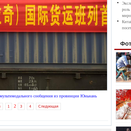
Эксл
роль
миро
Кита
посе
Фо
о мультимодального сообщения из провинции Юньнань
2
я
1
3
4
Следующая