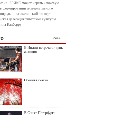
юзив: БРИКС может играть ключевую
 в формировании альтернативного
порядка - казахстанский эксперт
йская делегация тибетской культуры
тила Канберру
то
Все>>
В Индии встречают день
женщин
Осенняя сказка
В Санкт-Петербурге