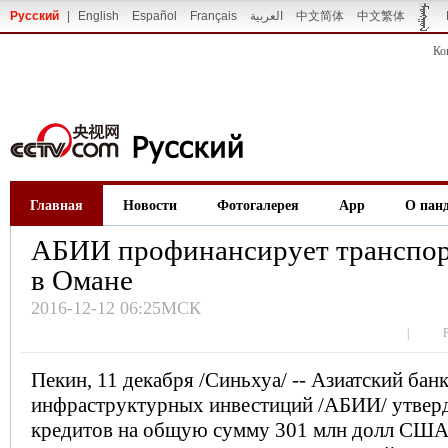
Русский
|
English
Español
Français
العربية
中文简体
中文繁体
Ко
Главная
Новости
Фотогалерея
App
О пан
АБИИ профинансирует транспор
в Омане
2016-12-12 06:25МСК
|
Пекин, 11 декабря /Синьхуа/ -- Азиатский бан
инфраструктурных инвестиций /АБИИ/ утвер
кредитов на общую сумму 301 млн долл США 