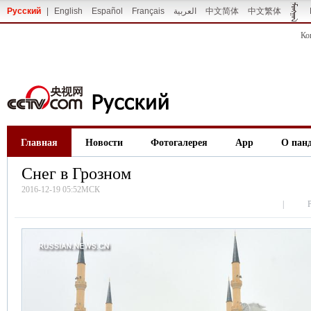
Русский
|
English
Español
Français
العربية
中文简体
中文繁体
Ко
Главная
Новости
Фотогалерея
App
О пан
Снег в Грозном
2016-12-19 05:52МСК
|