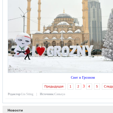
Снег в Грозном
3
Предыдущая
1
2
4
5
След
Редактор:
Liu Siting |
Источник:
Синьхуа
Новости