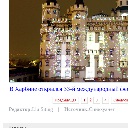
В Харбине открылся 33-й международный фест
2
Предыдущая
1
3
4
Следую
Редактор:
Liu Siting |
Источник:
Синьхуанет