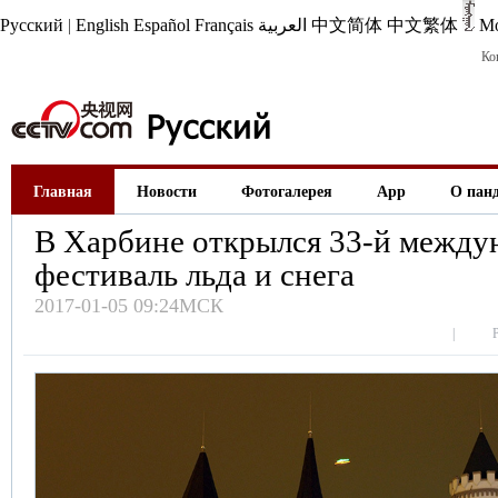
Русский
|
English
Español
Français
العربية
中文简体
中文繁体
М
Ко
Главная
Новости
Фотогалерея
App
О пан
В Харбине открылся 33-й межд
фестиваль льда и снега
2017-01-05 09:24МСК
|