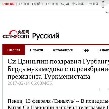
Русский
|
English
Español
Français
العربية
中文简体
中文繁体
Ко
Главная
Новости
Фотогалерея
App
О пан
Си Цзиньпин поздравил Гурбанг
Бердымухамeдова с переизбрани
президента Туркменистана
2017-02-14 06:03МСК
|
Пекин, 13 февраля /Синьхуа/ -- В понедель
Китая Си Цзиньпин направил телеграмму 