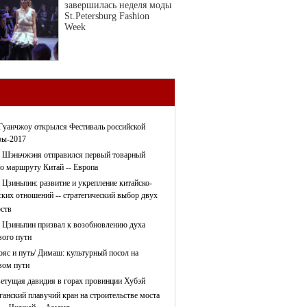
завершилась неделя моды
St.Petersburg Fashion
Week
Гуанчжоу открылся Фестиваль российской
ры-2017
 Шэньчжэня отправился первый товарный
по маршруту Китай -- Европа
 Цзиньпин: развитие и укрепление китайско-
ских отношений -- стратегический выбор двух
рств
 Цзиньпин призвал к возобновлению духа
ого пути
ояс и путь/ Димаш: культурный посол на
ом пути
етущая давидия в горах провинции Хубэй
ганский плавучий кран на строительстве моста