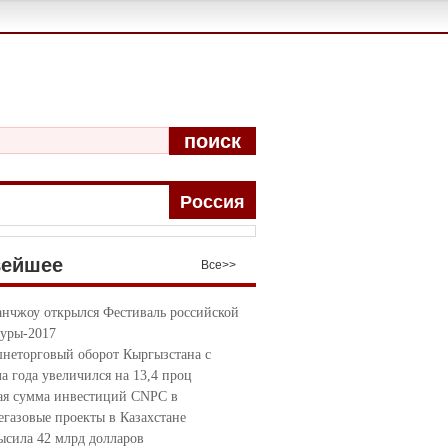
поиск
Pоccия
вейшее
Bce>>
анчжоу открылся Фестиваль российской
туры-2017
неторговый оборот Кыргызстана с
ла года увеличился на 13,4 проц
я сумма инвестиций CNPC в
егазовые проекты в Казахстане
ысила 42 млрд долларов