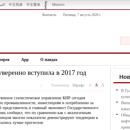
العر
中文简体
中文繁体
Монгол
Контакты
Пятница, 7 августа 2026 г.
лерея
App
О пандах
веренно вступила в 2017 год
Но
A
A
|
Распечатать
|
Шрифт
:
A
В Гу
куль
ственное статистическое управление КНР сегодня
по промышленности, инвестициям и потреблению за
Внеш
 представитель и главный экономист Государственного
нача
юнь сообщил, что по сравнению как с аналогичным
Обща
 концом многие показатели демонстрируют тенденцию к
нефт
зались лучше прогнозов.
прев