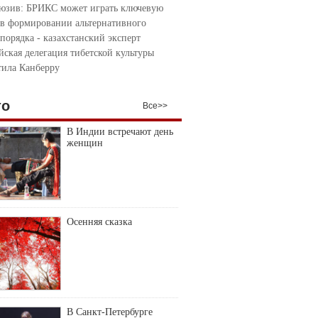
юзив: БРИКС может играть ключевую
 в формировании альтернативного
порядка - казахстанский эксперт
йская делегация тибетской культуры
тила Канберру
то
Все>>
В Индии встречают день
женщин
Осенняя сказка
В Санкт-Петербурге