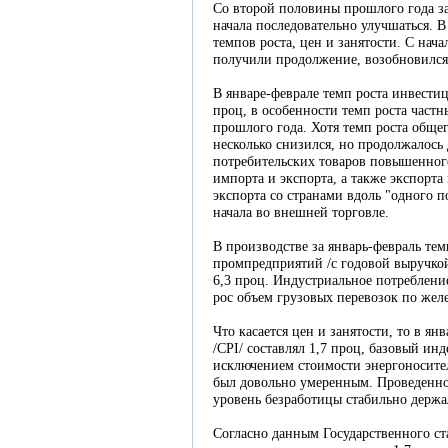
Со второй половины прошлого года з
начала последовательно улучшаться. В
темпов роста, цен и занятости. С нач
получили продолжение, возобновился 
В январе-феврале темп роста инвести
проц, в особенности темп роста част
прошлого года. Хотя темп роста обще
несколько снизился, но продолжалос
потребительских товаров повышенного
импорта и экспорта, а также экспорт
экспорта со странами вдоль "одного п
начала во внешней торговле.
В производстве за январь-февраль те
промпредприятий /с годовой выручкой
6,3 проц. Индустриальное потреблени
рос объем грузовых перевозок по жел
Что касается цен и занятости, то в я
/CPI/ составлял 1,7 проц, базовый ин
исключением стоимости энергоносител
был довольно умеренным. Проведенное
уровень безработицы стабильно держал
Согласно данным Государственного ст