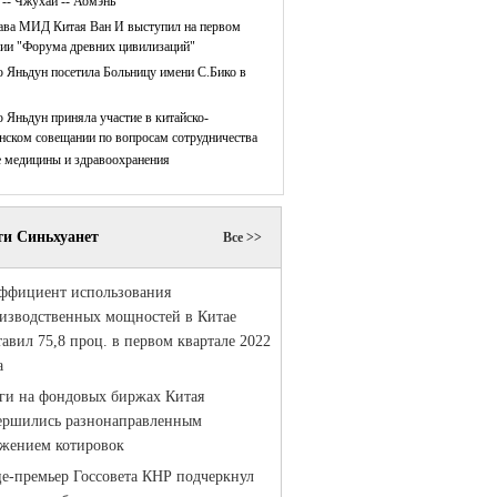
 -- Чжухай -- Аомэнь
ава МИД Китая Ван И выступил на первом
нии "Форума древних цивилизаций"
 Яньдун посетила Больницу имени С.Бико в
 Яньдун приняла участие в китайско-
нском совещании по вопросам сотрудничества
е медицины и здравоохранения