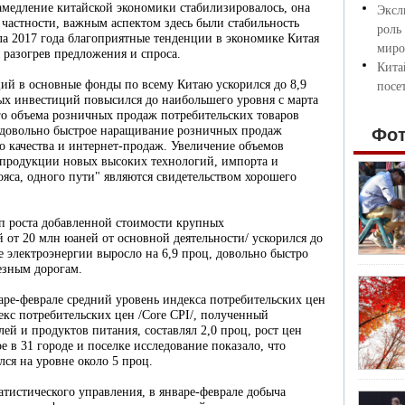
амедление китайской экономики стабилизировалось, она
Эксл
 частности, важным аспектом здесь были стабильность
роль
ала 2017 года благоприятные тенденции в экономике Китая
миро
разогрев предложения и спроса.
Кита
ций в основные фонды по всему Китаю ускорился до 8,9
посе
ных инвестиций повысился до наибольшего уровня с марта
го объема розничных продаж потребительских товаров
ь довольно быстрое наращивание розничных продаж
Фо
 качества и интернет-продаж. Увеличение объемов
а продукции новых высоких технологий, импорта и
ояса, одного пути" являются свидетельством хорошего
мп роста добавленной стоимости крупных
 от 20 млн юаней от основной деятельности/ ускорился до
е электроэнергии выросло на 6,9 проц, довольно быстро
езным дорогам.
нваре-феврале средний уровень индекса потребительских цен
декс потребительских цен /Core CPI/, полученный
ей и продуктов питания, составлял 2,0 проц, рост цен
 в 31 городе и поселке исследование показало, что
ся на уровне около 5 проц.
атистического управления, в январе-феврале добыча