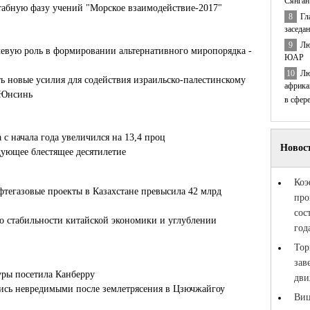
Сянган
табную фазу учений "Морское взаимодействие-2017"
8
Гл
заседа
9
Лю
евую роль в формировании альтернативного миропорядка -
ЮАР
10
Лю
 новые усилия для содействия израильско-палестинскому
африка
 Юнсинь
в сфер
с начала года увеличился на 13,4 проц
ующее блестящее десятилетие
тегазовые проекты в Казахстане превысила 42 млрд
 о стабильности китайской экономики и углублении
уры посетила Канберру
лись невредимыми после землетрясения в Цзючжайгоу