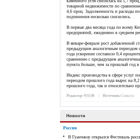
каменного угля снизилась на 1,7 проц
товарной недвижимости по сравнению
4,6 проц. Задолженность и расходы п
подчинения несколько снизились.
В первые два месяца года по всему К
предприятий, ежедневно в среднем ре
В январе-феврале рост добавленной 
предыдущим аналогичным периодом со
года ускорение составило 0,4 процен
сравнению с предыдущим аналогичным
пункта больше, чем за прошлый год в
Индекс производства в сфере услуг п
периодом прошлого года вырос на 8,2 
прошлого года, так и относительно п
Редактор:
韦怡琳 |
Источник:
Синьхуа
Новости
Россия
В Гуанчжоу открылся Фестиваль росс