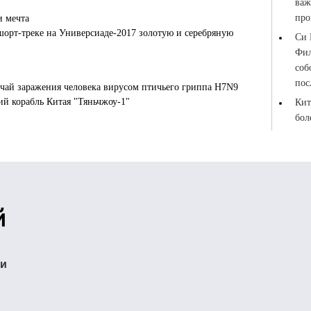
и мечта
шорт-треке на Универсиаде-2017 золотую и серебряную
чай заражения человека вирусом птичьего гриппа H7N9
й корабль Китая "Тяньчжоу-1"
ти