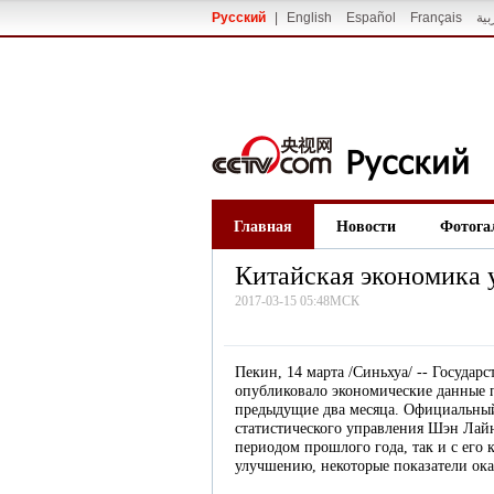
Русский
|
English
Español
Français
بية
Главная
Новости
Фотога
Китайская экономика у
2017-03-15 05:48МСК
Пекин, 14 марта /Синьхуа/ -- Государ
опубликовало экономические данные 
предыдущие два месяца. Официальный
статистического управления Шэн Лай
периодом прошлого года, так и с его
улучшению, некоторые показатели ока