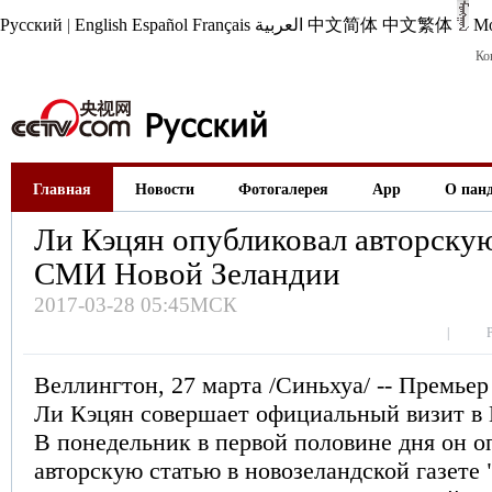
Русский
|
English
Español
Français
العربية
中文简体
中文繁体
М
Ко
Главная
Новости
Фотогалерея
App
О пан
Ли Кэцян опубликовал авторскую
СМИ Новой Зеландии
2017-03-28 05:45МСК
|
Веллингтон, 27 марта /Синьхуа/ -- Премье
Ли Кэцян совершает официальный визит в
В понедельник в первой половине дня он о
авторскую статью в новозеландской газете