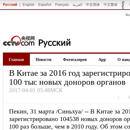
Русский
|
English
Español
Français
العربية
中文简体
中文繁体
Ко
Главная
Новости
Фотогалерея
App
О пан
В Китае за 2016 год зарегистри
100 тыс новых доноров органов
2017-04-01 05:48МСК
|
Пекин, 31 марта /Синьхуа/ -- В Китае за 20
зарегистрировано 104538 новых доноров ор
100 раз больше, чем в 2010 году. Об этом