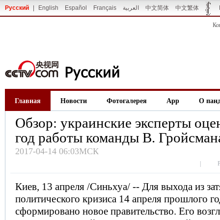
Русский
|
English
Español
Français
العربية
中文简体
中文繁体
Ко
Главная
Новости
Фотогалерея
App
О пан
Обзор: украинские эксперты оц
год работы команды В. Гройсман
2017-04-14 06:03МСК
|
Киев, 13 апреля /Синьхуа/ -- Для выхода из з
политического кризиса 14 апреля прошлого го
сформировано новое правительство. Его возг