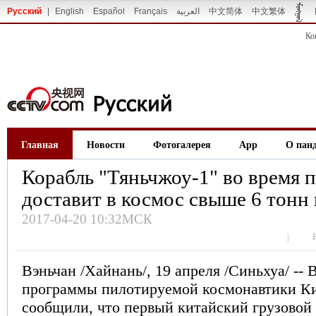
Русский
|
English
Español
Français
العربية
中文简体
中文繁体
Ко
Главная
Новости
Фотогалерея
App
О пан
Корабль "Тяньчжоу-1" во время п
доставит в космос свыше 6 тонн 
2017-04-20 10:32МСК
|
Вэньчан /Хайнань/, 19 апреля /Синьхуа/ --
программы пилотируемой космонавтики Ки
сообщили, что первый китайский грузовой