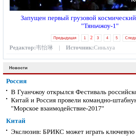
Запущен первый грузовой космический
"Тяньчжоу-1"
2
Предыдущая
1
3
4
5
След
Редактор:
韦怡琳 |
Источник:
Синьхуа
Новости
Россия
В Гуанчжоу открылся Фестиваль российск
Китай и Россия провели командно-штабну
"Морское взаимодействие-2017"
Китай
Экслюзив: БРИКС может играть ключевую 