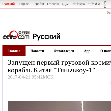
Русский
|
English
Español
Français
العربية
中文简体
中文繁体
Ко
Главная
Новости
Фотогалерея
App
О пан
Запущен первый грузовой косми
корабль Китая "Тяньчжоу-1"
2017-04-21 05:42МСК
|