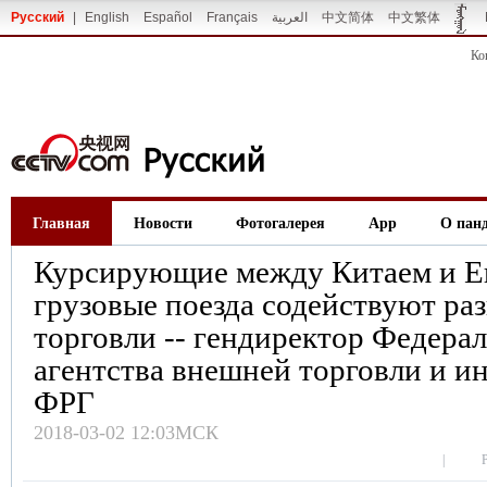
Русский
|
English
Español
Français
العربية
中文简体
中文繁体
Ко
Главная
Новости
Фотогалерея
App
О пан
Курсирующие между Китаем и Е
грузовые поезда содействуют ра
торговли -- гендиректор Федера
агентства внешней торговли и и
ФРГ
2018-03-02 12:03МСК
|