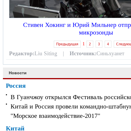
Стивен Хокинг и Юрий Мильнер отпра
микрозонды
1
Предыдущая
2
3
4
Следую
Редактор:
Liu Siting |
Источник:
Синьхуанет
Новости
Россия
В Гуанчжоу открылся Фестиваль российск
Китай и Россия провели командно-штабну
"Морское взаимодействие-2017"
Китай