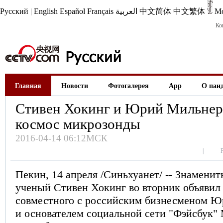
Русский
|
English
Español
Français
العربية
中文简体
中文繁体
М
Ко
Главная
Новости
Фотогалерея
App
О пан
Стивен Хокинг и Юрий Мильнер 
космос микрозонды
2016-04-14 06:12МСК
|
Пекин, 14 апреля /Синьхуанет/ -- Знамени
ученый Стивен Хокинг во вторник объявил 
совместного с российским бизнесменом 
и основателем социальной сети "Фэйсбук"