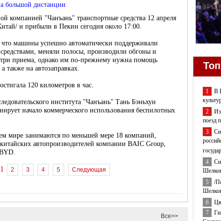
а большой дистанции
ой компанией "Чанъань" транспортные средства 12 апреля
тай/ и прибыли в Пекин сегодня около 17:00.
, что машины успешно автоматически поддерживали
средствами, меняли полосы, производили обгоны и
в три приема, однако им по-прежнему нужна помощь
Топ
 а также на автозаправках.
остигала 120 километров в час.
1
В 
культу
ледовательского института "Чанъань" Тань Бэньхун
нирует начало коммерческого использования беспилотных
2
Из
поезд 
3
Си
ем мире занимаются по меньшей мере 18 компаний,
россий
е китайских автопроизводителей компании BAIC Group,
госуда
 BYD.
4
Си
1
2
3
4
5
Следующая
Шелков
5
/П
Шелков
6
Цв
7
Ги
Все>>