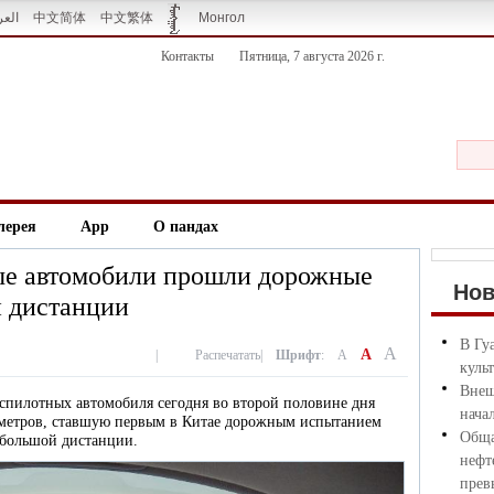
العر
中文简体
中文繁体
Монгол
Контакты
Пятница, 7 августа 2026 г.
лерея
App
О пандах
ые автомобили прошли дорожные
Но
 дистанции
В Гу
A
A
|
Распечатать
|
Шрифт
:
A
куль
Внеш
беспилотных автомобиля сегодня во второй половине дня
нача
ометров, ставшую первым в Китае дорожным испытанием
Обща
 большой дистанции.
нефт
прев