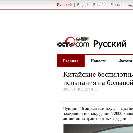
Русский
|
English
Español
Français
بية
Главная
Новости
Фотога
Китайские беспилотн
испытания на большой
2016-04-18 06:27МСК
Чунцин, 16 апреля /Синьхуа/ -- Два 
завершили поездку длиной 2000 кил
автономных транспортных средств на