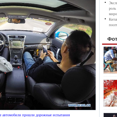
Эксл
роль
миро
Кита
посе
Фо
е автомобили прошли дорожные испытания