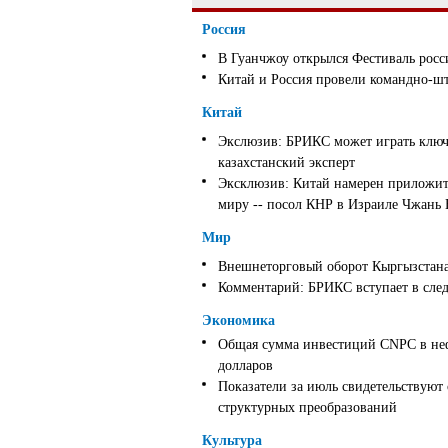
Россия
В Гуанчжоу открылся Фестиваль росс
Китай и Россия провели командно-ш
Китай
Экслюзив: БРИКС может играть ключ
казахстанский эксперт
Эксклюзив: Китай намерен приложить
миру -- посол КНР в Израиле Чжань
Мир
Внешнеторговый оборот Кыргызстана 
Комментарий: БРИКС вступает в след
Экономика
Общая сумма инвестиций CNPC в неф
долларов
Показатели за июль свидетельствуют
структурных преобразований
Культура