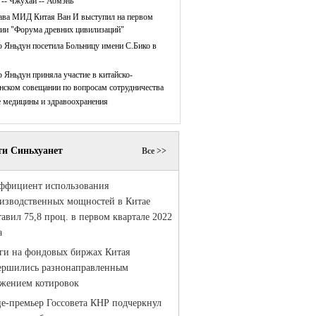
 -- Чжухай -- Аомэнь
ава МИД Китая Ван И выступил на первом
нии "Форума древних цивилизаций"
 Яньдун посетила Больницу имени С.Бико в
 Яньдун приняла участие в китайско-
нском совещании по вопросам сотрудничества
е медицины и здравоохранения