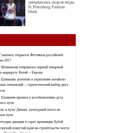
завершилась неделя моды
St.Petersburg Fashion
Week
Гуанчжоу открылся Фестиваль российской
ры-2017
 Шэньчжэня отправился первый товарный
по маршруту Китай -- Европа
 Цзиньпин: развитие и укрепление китайско-
ских отношений -- стратегический выбор двух
рств
 Цзиньпин призвал к возобновлению духа
ого пути
ояс и путь/ Димаш: культурный посол на
ом пути
етущая давидия в горах провинции Хубэй
ганский плавучий кран на строительстве моста