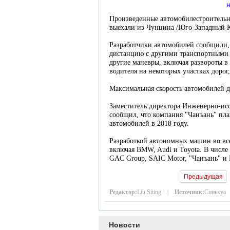
н
Произведенные автомобилестроительн
выехали из Чунцина /Юго-Западный Ки
Разработчики автомобилей сообщили
дистанцию с другими транспортными 
другие маневры, включая развороты 
водителя на некоторых участках дорог,
Максимальная скорость автомобилей д
Заместитель директора Инженерно-исс
сообщил, что компания "Чанъань" пла
автомобилей в 2018 году.
Разработкой автономных машин во вс
включая BMW, Audi и Toyota. В числ
GAC Group, SAIC Motor, "Чанъань" и
Предыдущая
Редактор:
Liu Siting |
Источник:
Синьхуа
Новости