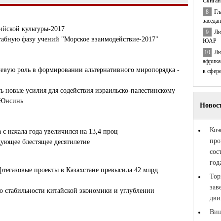
Сянган
8
Гл
заседа
ийской культуры-2017
9
Лю
табную фазу учений "Морское взаимодействие-2017"
ЮАР
10
Лю
африка
евую роль в формировании альтернативного миропорядка -
в сфер
 новые усилия для содействия израильско-палестинскому
 Юнсинь
с начала года увеличился на 13,4 проц
ующее блестящее десятилетие
тегазовые проекты в Казахстане превысила 42 млрд
 о стабильности китайской экономики и углублении