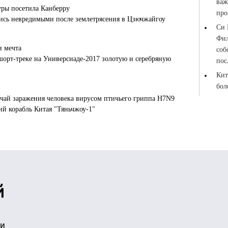
уры посетила Канберру
лись невредимыми после землетрясения в Цзючжайгоу
и мечта
шорт-треке на Универсиаде-2017 золотую и серебряную
чай заражения человека вирусом птичьего гриппа H7N9
й корабль Китая "Тяньчжоу-1"
ти