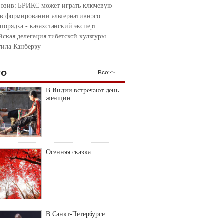
юзив: БРИКС может играть ключевую
 в формировании альтернативного
порядка - казахстанский эксперт
йская делегация тибетской культуры
тила Канберру
то
Все>>
В Индии встречают день
женщин
Осенняя сказка
В Санкт-Петербурге