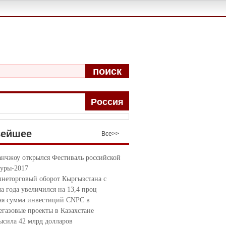
поиск
Pоccия
вейшее
Bce>>
анчжоу открылся Фестиваль российской
туры-2017
неторговый оборот Кыргызстана с
ла года увеличился на 13,4 проц
я сумма инвестиций CNPC в
егазовые проекты в Казахстане
ысила 42 млрд долларов