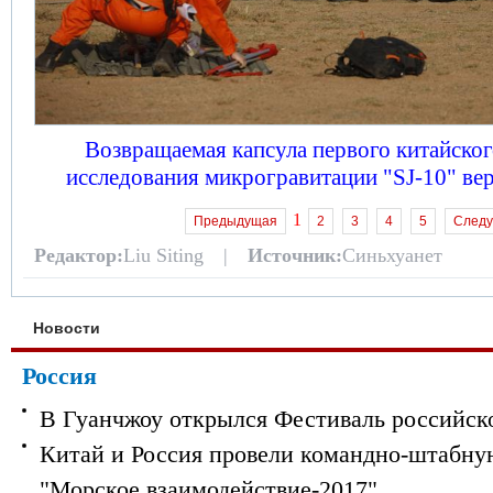
Возвращаемая капсула первого китайског
исследования микрогравитации "SJ-10" ве
1
Предыдущая
2
3
4
5
След
Редактор:
Liu Siting |
Источник:
Синьхуанет
Новости
Россия
В Гуанчжоу открылся Фестиваль российск
Китай и Россия провели командно-штабну
"Морское взаимодействие-2017"