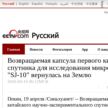
Русский
|
English
Español
Français
العربية
中文简体
中文繁体
Ко
Главная
Новости
Фотогалерея
App
О пан
Возвращаемая капсула первого к
спутника для исследования мик
"SJ-10" вернулась на Землю
2016-04-19 06:12МСК
|
Пекин, 19 апреля /Синьхуанет/ -- Возвращаема
китайского научно-экспериментального спутн