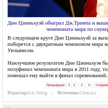
Дин Цзюньхуэй обыграл Дж.Трампа и выше
чемпионата мира по снуке
В следующем круге Дин Цзюньхуэй за вых
поборется с двукратным чемпионом мира 
Уильямсом.
Наилучшим результатом Дин Цзюньхуэя бы
полуфинал чемпионата мира в 2011 году, т
помешал ему выйти в финал соревнований.
1
Предыдущая
2
3
4
Следую
Редактор:
Liu Siting |
Источник:
Синьхуа