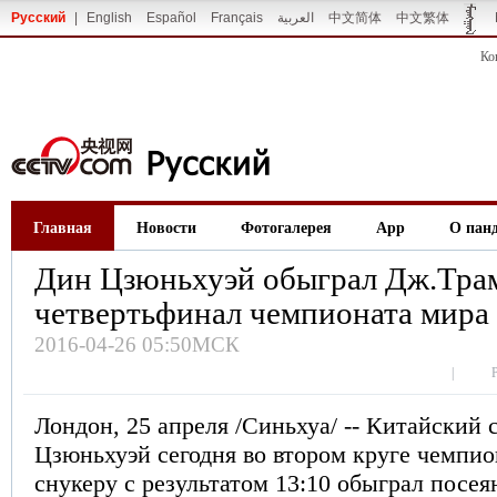
Русский
|
English
Español
Français
العربية
中文简体
中文繁体
Ко
Главная
Новости
Фотогалерея
App
О пан
Дин Цзюньхуэй обыграл Дж.Трам
четвертьфинал чемпионата мира 
2016-04-26 05:50МСК
|
Лондон, 25 апреля /Синьхуа/ -- Китайский
Цзюньхуэй сегодня во втором круге чемпио
снукеру с результатом 13:10 обыграл посе