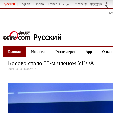
Русский
|
English
Español
Français
العربية
中文简体
中文繁体
Ко
Главная
Новости
Фотогалерея
App
О пан
Косово стало 55-м членом УЕФА
2016-05-05 06:55МСК
|