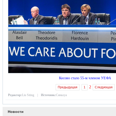
Косово стало 55-м членом УЕФА
2
Предыдущая
1
Следующая
Редактор:
Liu Siting |
Источник:
Синьхуа
Новости