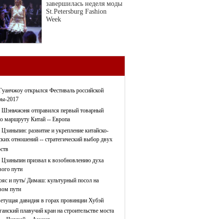
завершилась неделя моды
St.Petersburg Fashion
Week
Гуанчжоу открылся Фестиваль российской
ры-2017
 Шэньчжэня отправился первый товарный
по маршруту Китай -- Европа
 Цзиньпин: развитие и укрепление китайско-
ских отношений -- стратегический выбор двух
рств
 Цзиньпин призвал к возобновлению духа
ого пути
ояс и путь/ Димаш: культурный посол на
ом пути
етущая давидия в горах провинции Хубэй
ганский плавучий кран на строительстве моста