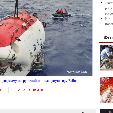
Эксл
роль
миро
Кита
посе
Фо
 программу погружений на подводную гору Вэйцзя
3
щая
1
2
Следующая