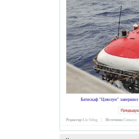
Батискаф "Цзяолун" завершил
Предыду
Редактор:
Liu Siting |
Источник:
Синьхуа