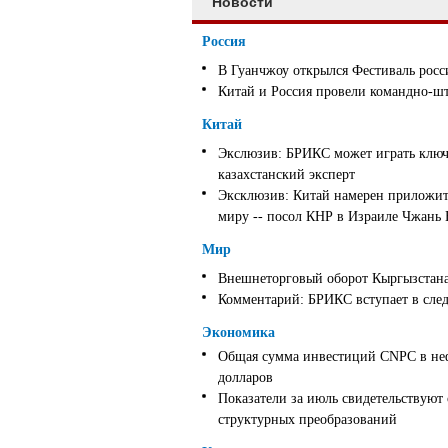
Новости
Россия
В Гуанчжоу открылся Фестиваль росс
Китай и Россия провели командно-ш
Китай
Экслюзив: БРИКС может играть ключ
казахстанский эксперт
Эксклюзив: Китай намерен приложить
миру -- посол КНР в Израиле Чжань
Мир
Внешнеторговый оборот Кыргызстана 
Комментарий: БРИКС вступает в след
Экономика
Общая сумма инвестиций CNPC в неф
долларов
Показатели за июль свидетельствуют
структурных преобразований