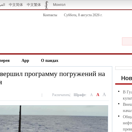
العر
中文简体
中文繁体
Монгол
Контакты
Суббота, 8 августа 2026 г.
лерея
App
О пандах
авершил программу погружений на
Но
я
В Гу
A
A
|
Распечатать
|
Шрифт
:
A
куль
Внеш
нача
Обща
нефт
прев