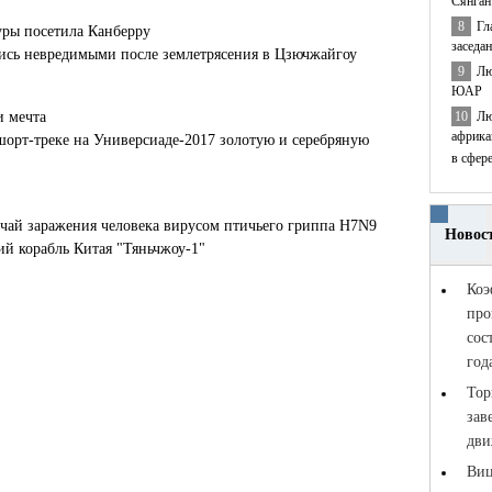
Сянган
8
Гл
уры посетила Канберру
заседа
лись невредимыми после землетрясения в Цзючжайгоу
9
Лю
ЮАР
10
Лю
и мечта
африка
шорт-треке на Универсиаде-2017 золотую и серебряную
в сфер
чай заражения человека вирусом птичьего гриппа H7N9
й корабль Китая "Тяньчжоу-1"