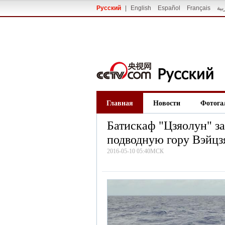
Русский
|
English
Español
Français
بية
Главная
Новости
Фотога
Батискаф "Цзяолун" з
подводную гору Вэйцз
2016-05-10 05:40МСК