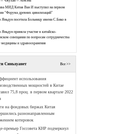
 -- Чжухай -- Аомэнь
ава МИД Китая Ван И выступил на первом
нии "Форума древних цивилизаций"
 Яньдун посетила Больницу имени С.Бико в
 Яньдун приняла участие в китайско-
нском совещании по вопросам сотрудничества
е медицины и здравоохранения