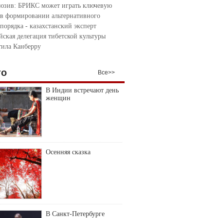
юзив: БРИКС может играть ключевую
 в формировании альтернативного
порядка - казахстанский эксперт
йская делегация тибетской культуры
тила Канберру
то
Все>>
В Индии встречают день
женщин
Осенняя сказка
В Санкт-Петербурге