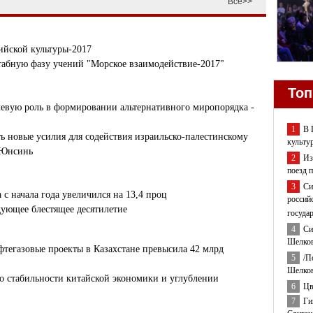
Все>>
ийской культуры-2017
табную фазу учений "Морское взаимодействие-2017"
Топ
евую роль в формировании альтернативного миропорядка -
1
В 
 новые усилия для содействия израильско-палестинскому
культу
 Юнсинь
2
Из
поезд 
3
Си
с начала года увеличился на 13,4 проц
россий
ующее блестящее десятилетие
госуда
4
Си
Шелков
тегазовые проекты в Казахстане превысила 42 млрд
5
/П
Шелков
 о стабильности китайской экономики и углублении
6
Цв
7
Ги