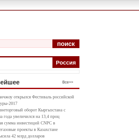
поиск
Pоccия
вейшее
Bce>>
анчжоу открылся Фестиваль российской
туры-2017
неторговый оборот Кыргызстана с
ла года увеличился на 13,4 проц
я сумма инвестиций CNPC в
егазовые проекты в Казахстане
ысила 42 млрд долларов