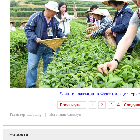
Чайные плантации в Фуцзяни ждут турис
4
Предыдущая
1
2
3
Следую
Редактор:
Liu Siting |
Источник:
Синьхуа
Новости