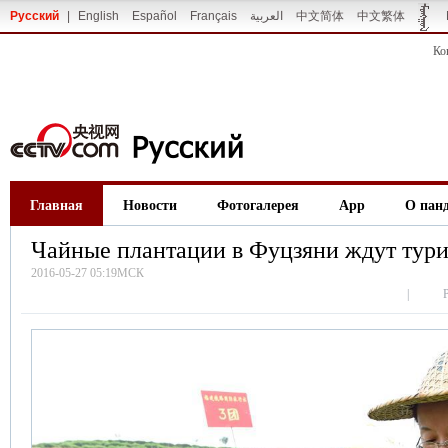
Русский
|
English
Español
Français
العربية
中文简体
中文繁体
Ко
Главная
Новости
Фотогалерея
App
О пан
Чайные плантации в Фуцзяни ждут тури
2016-05-27 05:19МСК
|