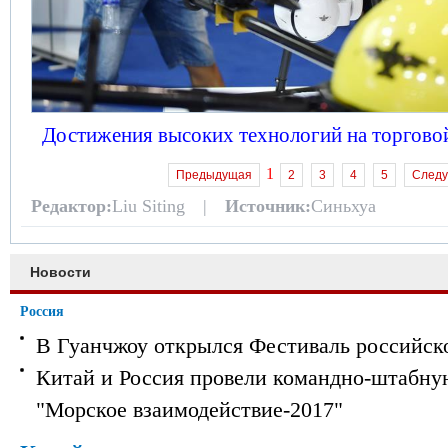
Достижения высоких технологий на торговой
1
Предыдущая
2
3
4
5
След
Редактор:
Liu Siting |
Источник:
Синьхуа
Новости
Россия
В Гуанчжоу открылся Фестиваль российск
Китай и Россия провели командно-штабну
"Морское взаимодействие-2017"