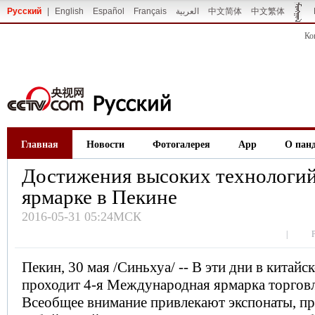
Русский
|
English
Español
Français
العربية
中文简体
中文繁体
Ко
Главная
Новости
Фотогалерея
App
О пан
Достижения высоких технологий
ярмарке в Пекине
2016-05-31 05:24МСК
|
Пекин, 30 мая /Синьхуа/ -- В эти дни в китайс
проходит 4-я Международная ярмарка торговли
Всеобщее внимание привлекают экспонаты, п