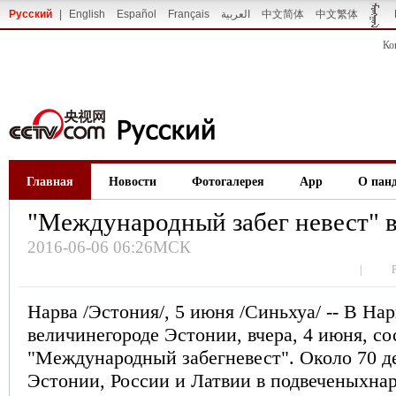
Русский
|
English
Español
Français
العربية
中文简体
中文繁体
Ко
Главная
Новости
Фотогалерея
App
О пан
"Международный забег невест" 
2016-06-06 06:26МСК
|
Нарва /Эстония/, 5 июня /Синьхуа/ -- В Нар
величинегороде Эстонии, вчера, 4 июня, со
"Международный забегневест". Около 70 д
Эстонии, России и Латвии в подвеченыхна