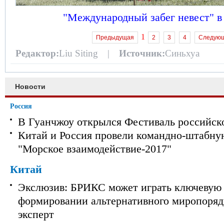
"Международный забег невест" в
1
Предыдущая
2
3
4
Следую
Редактор:
Liu Siting |
Источник:
Синьхуа
Новости
Россия
В Гуанчжоу открылся Фестиваль российск
Китай и Россия провели командно-штабну
"Морское взаимодействие-2017"
Китай
Экслюзив: БРИКС может играть ключевую 
формировании альтернативного миропорядк
эксперт