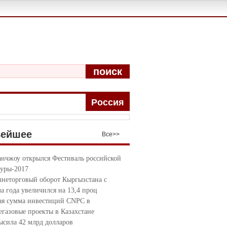
поиск
Pоccия
вейшее
Bce>>
анчжоу открылся Фестиваль российской
туры-2017
неторговый оборот Кыргызстана с
ла года увеличился на 13,4 проц
я сумма инвестиций CNPC в
егазовые проекты в Казахстане
ысила 42 млрд долларов