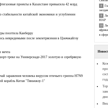
Сянган
тегазовые проекты в Казахстане превысила 42 млрд
8
Гл
заседа
 о стабильности китайской экономики и углублении
9
Лю
ЮАР
10
Лю
африка
уры посетила Канберру
в сфер
лись невредимыми после землетрясения в Цзючжайгоу
и мечта
шорт-треке на Универсиаде-2017 золотую и серебряную
чай заражения человека вирусом птичьего гриппа H7N9
й корабль Китая "Тяньчжоу-1"