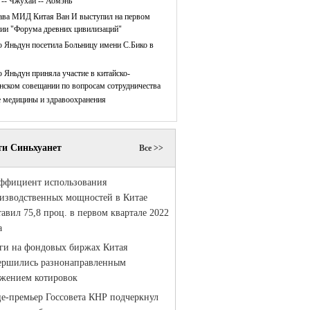
 -- Чжухай -- Аомэнь
ава МИД Китая Ван И выступил на первом
нии "Форума древних цивилизаций"
 Яньдун посетила Больницу имени С.Бико в
 Яньдун приняла участие в китайско-
нском совещании по вопросам сотрудничества
е медицины и здравоохранения