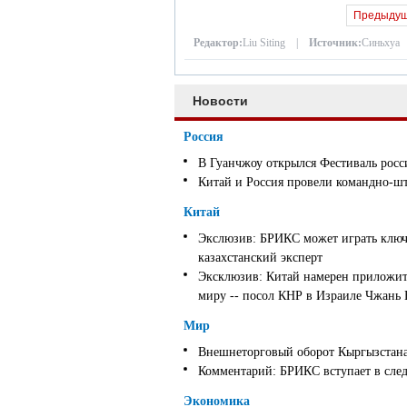
Предыду
Редактор:
Liu Siting |
Источник:
Синьхуа
Новости
Россия
В Гуанчжоу открылся Фестиваль росс
Китай и Россия провели командно-ш
Китай
Экслюзив: БРИКС может играть ключ
казахстанский эксперт
Эксклюзив: Китай намерен приложить
миру -- посол КНР в Израиле Чжань
Мир
Внешнеторговый оборот Кыргызстана 
Комментарий: БРИКС вступает в след
Экономика