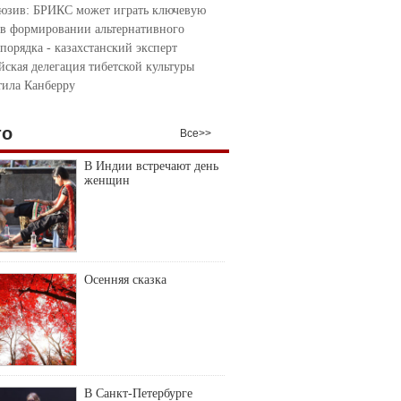
юзив: БРИКС может играть ключевую
 в формировании альтернативного
порядка - казахстанский эксперт
йская делегация тибетской культуры
тила Канберру
то
Все>>
В Индии встречают день
женщин
Осенняя сказка
В Санкт-Петербурге