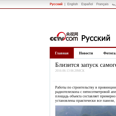
Русский
|
English
Español
Français
بية
Главная
Новости
Фотога
Близится запуск самог
2016-06-13 06:29МСК
Работы по строительству в провинции
радиотелескопа с пятисотметровой ап
площадь объекта составляет примерно
установлены практически все панели, 