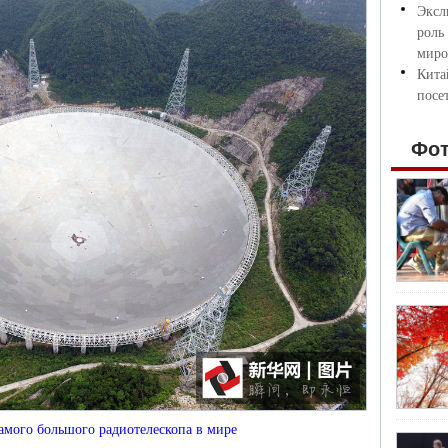
Эксл
роль
миро
Кита
посе
Фо
самого большого радиотелескопа в мире