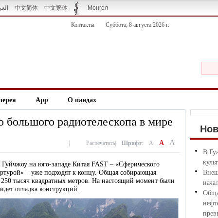
العر
中文简体
中文繁体
Монгол
Контакты
Суббота, 8 августа 2026 г.
лерея
App
О пандах
о большого радиотелескопа в мире
Но
A
A
|
Распечатать
|
Шрифт
:
A
В Гу
куль
 Гуйчжоу на юго-западе Китая FAST – «Сферического
ертурой» – уже подходят к концу. Общая собирающая
Внеш
 250 тысяч квадратных метров. На настоящий момент были
нача
идет отладка конструкций.
Обща
нефт
прев