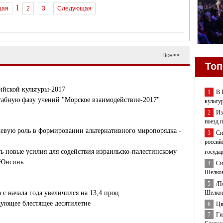
1
щая
2
3
Следующая
Все>>
Топ
ийской культуры-2017
1
В 
табную фазу учений "Морское взаимодействие-2017"
культу
2
Из
поезд 
евую роль в формировании альтернативного миропорядка -
3
Си
россий
 новые усилия для содействия израильско-палестинскому
госуда
 Юнсинь
4
Си
Шелков
5
/П
Шелков
с начала года увеличился на 13,4 проц
ующее блестящее десятилетие
6
Цв
7
Ги