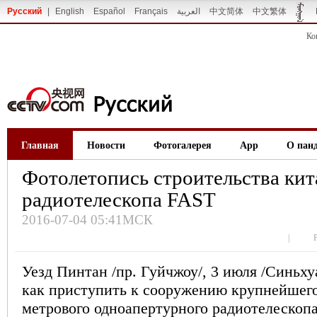
Русский
|
English
Español
Français
العربية
中文简体
中文繁体
Ко
Главная
Новости
Фотогалерея
App
О пан
Фотолетопись строительства кит
радиотелескопа FAST
2016-07-04 05:41МСК
|
Уезд Пинтан /пр. Гуйчжоу/, 3 июля /Синьхуа
как приступить к сооружению крупнейшего
метрового одноапертурного радиотелескоп