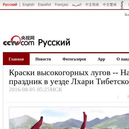
Русский
|
English
Español
Français
العربية
中文简体
中文繁体
Ко
Главная
Новости
Фотогалерея
App
О пан
Краски высокогорных лугов -- 
праздник в уезде Лхари Тибетск
2016-08-05 05:25МСК
|