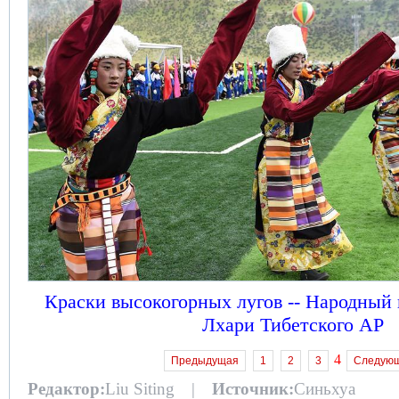
Краски высокогорных лугов -- Народный 
Лхари Тибетского АР
4
Предыдущая
1
2
3
Следую
Редактор:
Liu Siting |
Источник:
Синьхуа