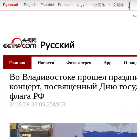
Русский
|
English
Español
Français
العربية
中文简体
中文繁体
Ко
Главная
Новости
Фотогалерея
App
О пан
Во Владивостоке прошел празд
концерт, посвященный Дню госу
флага РФ
2016-08-23 05:25МСК
|