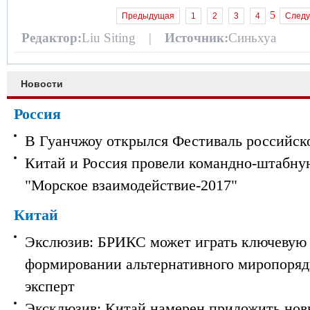
5
Предыдущая
1
2
3
4
След
Редактор:
Liu Siting |
Источник:
Синьхуа
Новости
Россия
В Гуанчжоу открылся Фестиваль российск
Китай и Россия провели командно-штабну
"Морское взаимодействие-2017"
Китай
Экслюзив: БРИКС может играть ключевую 
формировании альтернативного миропорядк
эксперт
Эксклюзив: Китай намерен приложить нов