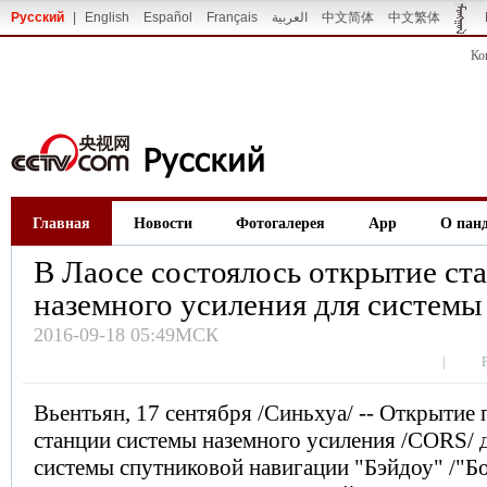
Русский
|
English
Español
Français
العربية
中文简体
中文繁体
Ко
Главная
Новости
Фотогалерея
App
О пан
В Лаосе состоялось открытие ст
наземного усиления для системы
2016-09-18 05:49МСК
|
Вьентьян, 17 сентября /Синьхуа/ -- Открытие 
станции системы наземного усиления /CORS/ 
системы спутниковой навигации "Бэйдоу" /"Б