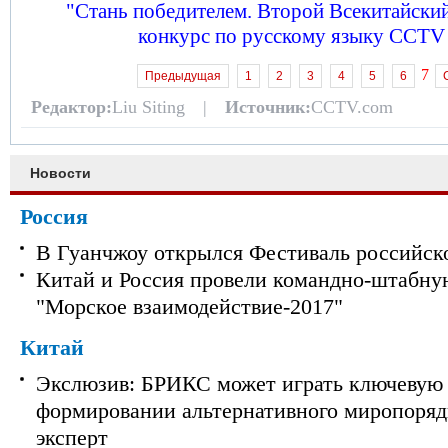
"Стань победителем. Второй Всекитайски
конкурс по русскому языку CCTV
7
Предыдущая
1
2
3
4
5
6
Редактор:
Liu Siting |
Источник:
CCTV.com
Новости
Россия
В Гуанчжоу открылся Фестиваль российск
Китай и Россия провели командно-штабну
"Морское взаимодействие-2017"
Китай
Экслюзив: БРИКС может играть ключевую 
формировании альтернативного миропорядк
эксперт