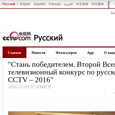
Русский
|
English
Español
Français
العربية
中文简体
中文繁体
Ко
Главная
Новости
Фотогалерея
App
О пан
"Стань победителем. Второй Вс
телевизионный конкурс по русск
CCTV – 2016"
2016-11-03 07:03МСК
|