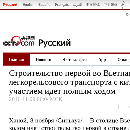
Русский
|
English
Español
Français
العربية
中文简体
中文繁体
Ко
Главная
Новости
Фотогалерея
App
О пан
Строительство первой во Вьетна
легкорельсового транспорта с к
участием идет полным ходом
2016-11-09 06:04МСК
|
Ханой, 8 ноября /Синьхуа/ -- В столице В
ходом идет строительство первой в стране