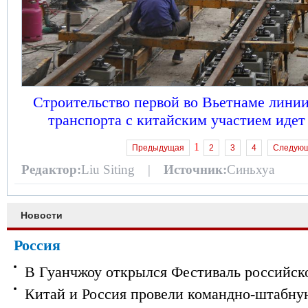
Строительство первой во Вьетнаме линии
транспорта с китайским участием иде
1
Предыдущая
2
3
4
Следую
Редактор:
Liu Siting |
Источник:
Синьхуа
Новости
Россия
В Гуанчжоу открылся Фестиваль российск
Китай и Россия провели командно-штабну