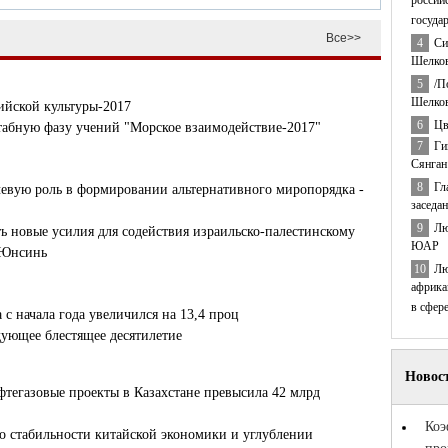
россий
госуда
Все>>
4
Си
Шелков
5
/П
Шелков
ийской культуры-2017
6
Цв
табную фазу учений "Морское взаимодействие-2017"
7
Ги
Сянган
8
Гл
евую роль в формировании альтернативного миропорядка -
заседа
9
Лю
 новые усилия для содействия израильско-палестинскому
ЮАР
 Юнсинь
10
Лю
африка
в сфер
с начала года увеличился на 13,4 проц
ующее блестящее десятилетие
тегазовые проекты в Казахстане превысила 42 млрд
 о стабильности китайской экономики и углублении