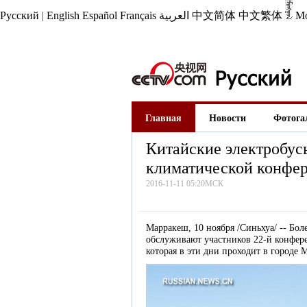
Русский
|
English
Español
Français
العربية
中文简体
中文繁体
М
Главная
Новости
Фотога
Китайские электробус
климатической конфе
2016-11-11 05:20МСК
Марракеш, 10 ноября /Синьхуа/ -- Бол
обслуживают участников 22-й конфе
которая в эти дни проходит в городе 