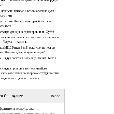
ских отношений -- стратегический выбор двух
рств
 Цзиньпин призвал к возобновлению духа
ого пути
ояс и путь/ Димаш: культурный посол на
ом пути
етущая давидия в горах провинции Хубэй
ганский плавучий кран на строительстве моста
 -- Чжухай -- Аомэнь
ава МИД Китая Ван И выступил на первом
нии "Форума древних цивилизаций"
 Яньдун посетила Больницу имени С.Бико в
 Яньдун приняла участие в китайско-
нском совещании по вопросам сотрудничества
е медицины и здравоохранения