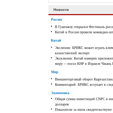
Новости
Россия
В Гуанчжоу открылся Фестиваль росс
Китай и Россия провели командно-ш
Китай
Экслюзив: БРИКС может играть ключ
казахстанский эксперт
Эксклюзив: Китай намерен приложить
миру -- посол КНР в Израиле Чжань
Мир
Внешнеторговый оборот Кыргызстана 
Комментарий: БРИКС вступает в след
Экономика
Общая сумма инвестиций CNPC в неф
долларов
Показатели за июль свидетельствуют