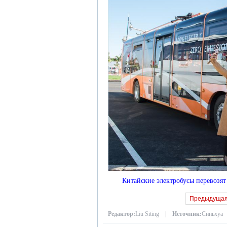
Китайские электробусы перевозя
Предыдуща
Редактор:
Liu Siting |
Источник:
Синьхуа