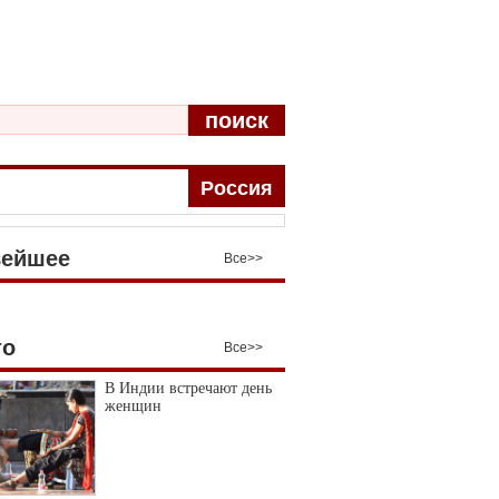
поиск
Pоccия
вейшее
Bce>>
то
Все>>
В Индии встречают день
женщин