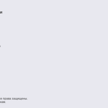
ти
а
се права защищены.
нам.