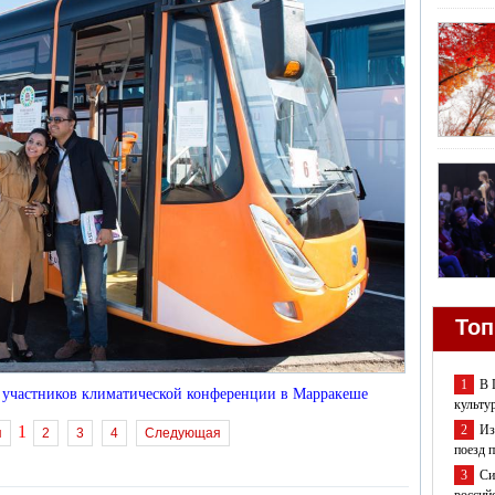
Топ
1
В 
т участников климатической конференции в Марракеше
культу
2
Из
1
я
2
3
4
Следующая
поезд 
3
Си