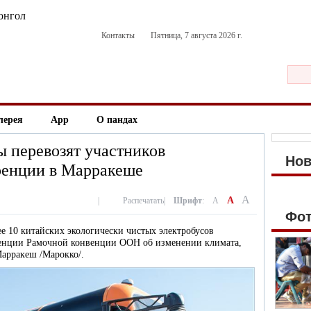
онгол
Контакты
Пятница, 7 августа 2026 г.
лерея
App
О пандах
ы перевозят участников
Но
ренции в Марракеше
A
A
|
Распечатать
|
Шрифт
:
A
Фо
ее 10 китайских экологически чистых электробусов
ренции Рамочной конвенции ООН об изменении климата,
Марракеш /Марокко/.