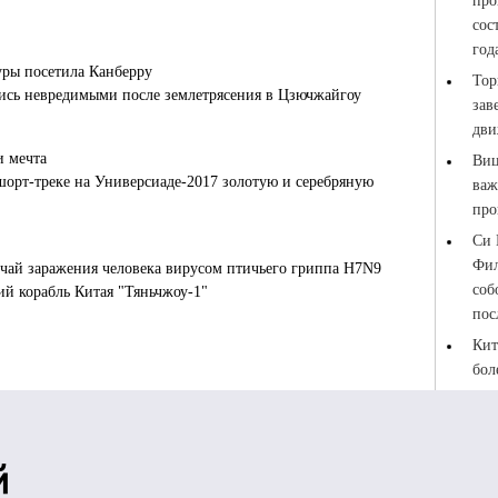
уры посетила Канберру
лись невредимыми после землетрясения в Цзючжайгоу
и мечта
шорт-треке на Универсиаде-2017 золотую и серебряную
чай заражения человека вирусом птичьего гриппа H7N9
й корабль Китая "Тяньчжоу-1"