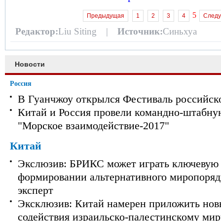
5
Предыдущая
1
2
3
4
След
Редактор:
Liu Siting |
Источник:
Синьхуа
Новости
Россия
В Гуанчжоу открылся Фестиваль российск
Китай и Россия провели командно-штабну
"Морское взаимодействие-2017"
Китай
Экслюзив: БРИКС может играть ключевую 
формировании альтернативного миропорядк
эксперт
Эксклюзив: Китай намерен приложить нов
содействия израильско-палестинскому мир