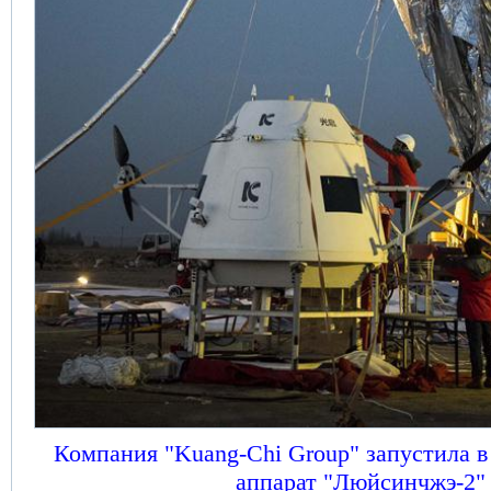
Компания "Kuang-Chi Group" запустила 
аппарат "Люйсинчжэ-2"