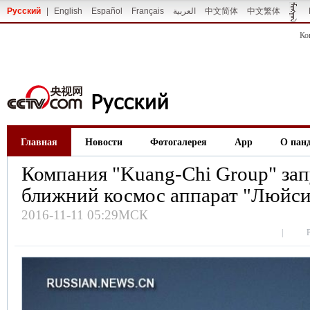
Русский
|
English
Español
Français
العربية
中文简体
中文繁体
Ко
Главная
Новости
Фотогалерея
App
О пан
Компания "Kuang-Chi Group" зап
ближний космос аппарат "Люйс
2016-11-11 05:29МСК
|