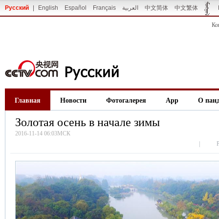
Русский
|
English
Español
Français
العربية
中文简体
中文繁体
Ко
Главная
Новости
Фотогалерея
App
О пан
Золотая осень в начале зимы
2016-11-14 06:03МСК
|