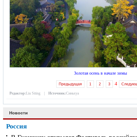
Золотая осень в начале зимы
4
Предыдущая
1
2
3
Следую
Редактор:
Liu Siting |
Источник:
Синьхуа
Новости
Россия