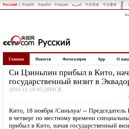
Русский
|
English
Español
Français
العربية
中文简体
中文繁体
Ко
Главная
Новости
Фотогалерея
App
О пан
Си Цзиньпин прибыл в Кито, нач
государственный визит в Эквадо
2016-11-19 05:28МСК
|
Кито, 18 ноября /Синьхуа/ -- Председател
в четверг по местному времени специальн
прибыл в Кито, начав государственный виз