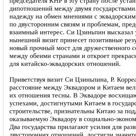
председателя КНР в эту страну после уста
дипотношений между двумя государствами
надежду на обмен мнениями с эквадорским
по двусторонним связям и проблемам, пр
взаимный интерес. Си Цзиньпин высказал 
нынешний визит принесет позитивные резу
новый прочный мост для дружественного с
между обеими странами и откроет прекрас
для китайско-эквадорских отношений.
Приветствуя визит Си Цзиньпина, Р. Корреа
расстояние между Эквадором и Китаем вел
их отношения тесны. В Эквадоре восхища
успехами, достигнутыми Китаем в государ
строительстве, признательны Китаю за под
оказываемую Эквадору в социально-эконом
Два государства прилагают усилия для раз
двусторонних отношений, достигли значит