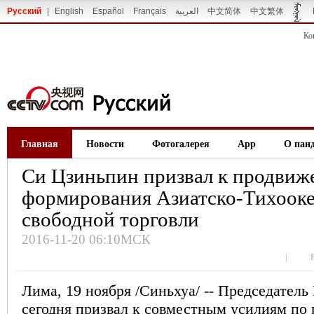
Русский
|
English
Español
Français
العربية
中文简体
中文繁体
Ко
Главная
Новости
Фотогалерея
App
О пан
Си Цзиньпин призвал к продви
формирования Азиатско-Тихооке
свободной торговли
2016-11-20 06:10МСК
|
Лима, 19 ноября /Синьхуа/ -- Председател
сегодня призвал к совместным усилиям по