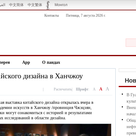
العر
中文简体
中文繁体
Монгол
Контакты
Пятница, 7 августа 2026 г.
лерея
App
О пандах
айского дизайна в Ханчжоу
Но
A
A
|
Распечатать
|
Шрифт
:
A
В Гу
куль
ная выставка китайского дизайна открылась вчера в
адемии искусств в Ханчжоу /провинция Чжэцзян,
Внеш
ки могут ознакомиться с историей и результатами
нача
х исследований в области дизайна.
Обща
нефт
прев