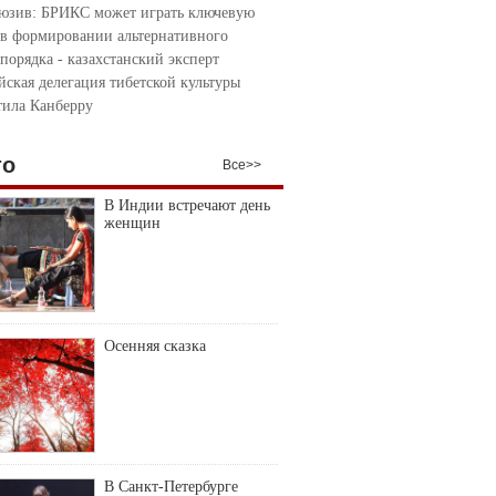
юзив: БРИКС может играть ключевую
 в формировании альтернативного
порядка - казахстанский эксперт
йская делегация тибетской культуры
тила Канберру
то
Все>>
В Индии встречают день
женщин
Осенняя сказка
В Санкт-Петербурге