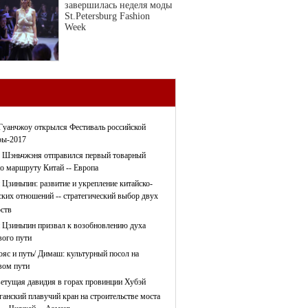
завершилась неделя моды
St.Petersburg Fashion
Week
Гуанчжоу открылся Фестиваль российской
ры-2017
 Шэньчжэня отправился первый товарный
по маршруту Китай -- Европа
 Цзиньпин: развитие и укрепление китайско-
ских отношений -- стратегический выбор двух
рств
 Цзиньпин призвал к возобновлению духа
ого пути
ояс и путь/ Димаш: культурный посол на
ом пути
етущая давидия в горах провинции Хубэй
ганский плавучий кран на строительстве моста