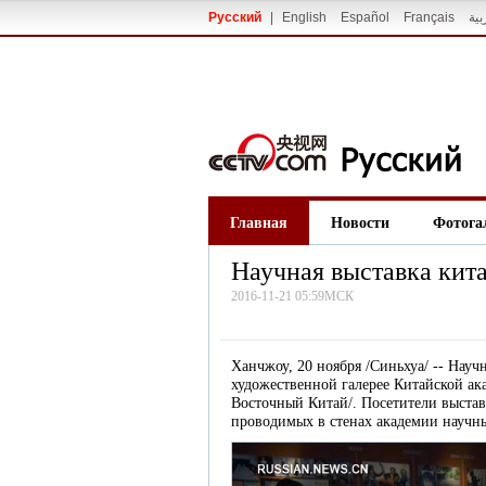
Русский
|
English
Español
Français
بية
Главная
Новости
Фотога
Научная выставка кит
2016-11-21 05:59МСК
Ханчжоу, 20 ноября /Синьхуа/ -- Науч
художественной галерее Китайской ак
Восточный Китай/. Посетители выстав
проводимых в стенах академии научны