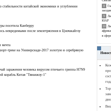
Сянган
8
Гл
 о стабильности китайской экономики и углублении
заседа
9
Лю
ЮАР
уры посетила Канберру
10
Лю
африка
лись невредимыми после землетрясения в Цзючжайгоу
в сфер
и мечта
шорт-треке на Универсиаде-2017 золотую и серебряную
чай заражения человека вирусом птичьего гриппа H7N9
й корабль Китая "Тяньчжоу-1"