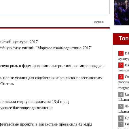
Все>>
Топ
ийской культуры-2017
табную фазу учений "Морское взаимодействие-2017"
1
В 
культу
2
Из
евую роль в формировании альтернативного миропорядка -
поезд 
3
Си
 новые усилия для содействия израильско-палестинскому
россий
 Юнсинь
госуда
4
Си
Шелков
с начала года увеличился на 13,4 проц
5
/П
ующее блестящее десятилетие
Шелков
6
Цв
7
Ги
тегазовые проекты в Казахстане превысила 42 млрд