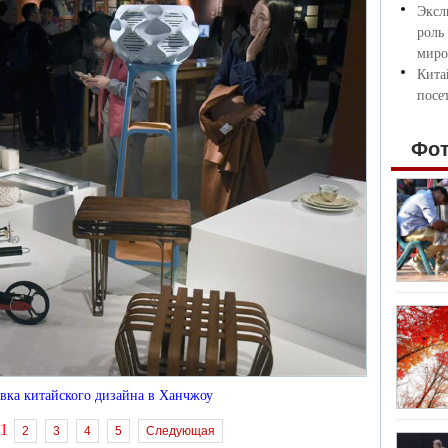
Эксл
роль
миро
Кита
посе
Фо
вка китайского дизайна в Ханчжоу
1
2
3
4
5
Следующая