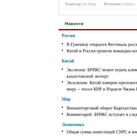
Редактор:
Liu Siting |
Источник:
Синьхуа
Новости
Россия
В Гуанчжоу открылся Фестиваль росс
Китай и Россия провели командно-ш
Китай
Экслюзив: БРИКС может играть ключ
казахстанский эксперт
Эксклюзив: Китай намерен приложить
миру -- посол КНР в Израиле Чжань
Мир
Внешнеторговый оборот Кыргызстана 
Комментарий: БРИКС вступает в след
Экономика
Общая сумма инвестиций CNPC в неф