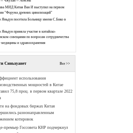
 -- Чжухай -- Аомэнь
ава МИД Китая Ван И выступил на первом
нии "Форума древних цивилизаций"
 Яньдун посетила Больницу имени С.Бико в
 Яньдун приняла участие в китайско-
нском совещании по вопросам сотрудничества
е медицины и здравоохранения