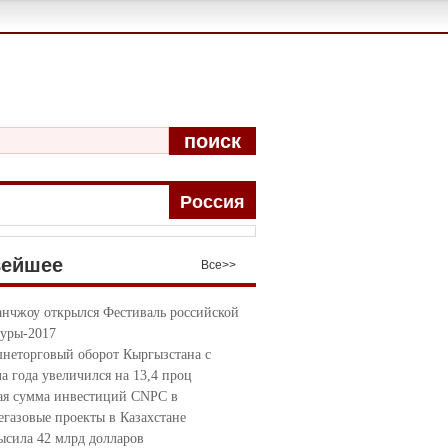
поиск
Pоccия
вейшее
Bce>>
анчжоу открылся Фестиваль российской
туры-2017
неторговый оборот Кыргызстана с
ла года увеличился на 13,4 проц
я сумма инвестиций CNPC в
егазовые проекты в Казахстане
ысила 42 млрд долларов