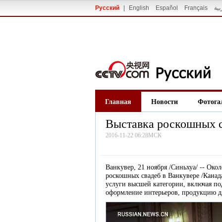
Русский
|
English
Español
Français
بية
Главная
Новости
Фотога
Выставка роскошных с
2016-11-22 06:28МСК
Ванкувер, 21 ноября /Синьхуа/ -- Око
роскошных свадеб в Ванкувере /Канад
услуги высшей категории, включая по
оформление интерьеров, продукцию дл