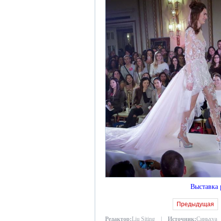
Выставка 
Предыдущая
Редактор:
Liu Siting |
Источник:
Синьхуа