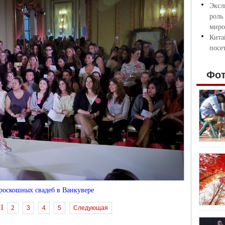
Эксл
роль
миро
Кита
посе
Фо
роскошных свадеб в Ванкувере
1
2
3
4
5
Следующая