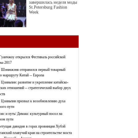
завершилась неделя моды
St.Petersburg Fashion
Week
Гуанчжоу открылся Фестиваль российской
ры-2017
 Шэньчжэня отправился первый товарный
по маршруту Китай -- Европа
 Цзиньпин: развитие и укрепление китайско-
ских отношений -- стратегический выбор двух
рств
 Цзиньпин призвал к возобновлению духа
ого пути
ояс и путь/ Димаш: культурный посол на
ом пути
етущая давидия в горах провинции Хубэй
ганский плавучий кран на строительстве моста