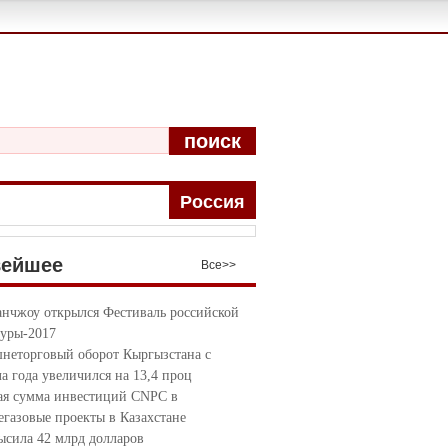
поиск
Pоccия
вейшее
Bce>>
анчжоу открылся Фестиваль российской
туры-2017
неторговый оборот Кыргызстана с
ла года увеличился на 13,4 проц
я сумма инвестиций CNPC в
егазовые проекты в Казахстане
ысила 42 млрд долларов