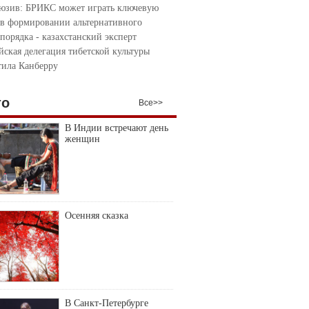
юзив: БРИКС может играть ключевую
 в формировании альтернативного
порядка - казахстанский эксперт
йская делегация тибетской культуры
тила Канберру
то
Все>>
В Индии встречают день
женщин
Осенняя сказка
В Санкт-Петербурге