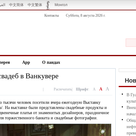
العر
中文简体
中文繁体
Монгол
Контакты
Суббота, 8 августа 2026 г.
лерея
App
О пандах
вадеб в Ванкувере
Но
A
A
|
Распечатать
|
Шрифт
:
A
В Гу
куль
ло тысячи человек посетили вчера ежегодную Выставку
а/. На выставке были представлены свадебные продукты и
Внеш
двенечные платья от знаменитых дизайнеров, праздничное
нача
я торжественного банкета и свадебные фотографии.
Обща
нефт
прев