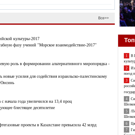
Все>>
ийской культуры-2017
Топ
табную фазу учений "Морское взаимодействие-2017"
1
В 
культу
евую роль в формировании альтернативного миропорядка -
2
Из
поезд 
 новые усилия для содействия израильско-палестинскому
3
Си
 Юнсинь
россий
госуда
4
Си
с начала года увеличился на 13,4 проц
Шелков
ующее блестящее десятилетие
5
/П
Шелков
6
Цв
тегазовые проекты в Казахстане превысила 42 млрд
7
Ги