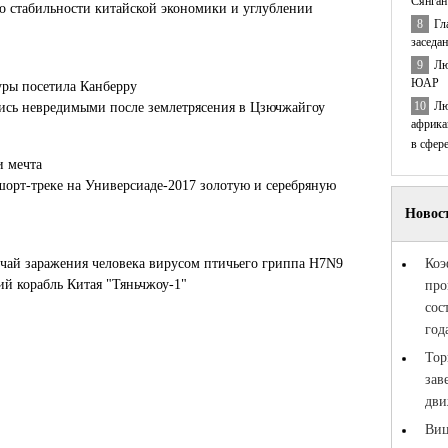
Сянган
 о стабильности китайской экономики и углублении
8
Гл
заседа
9
Лю
ЮАР
уры посетила Канберру
10
Лю
лись невредимыми после землетрясения в Цзючжайгоу
африка
в сфер
и мечта
шорт-треке на Универсиаде-2017 золотую и серебряную
чай заражения человека вирусом птичьего гриппа H7N9
й корабль Китая "Тяньчжоу-1"