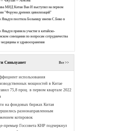
 -- Чжухай -- Аомэнь
ава МИД Китая Ван И выступил на первом
нии "Форума древних цивилизаций"
 Яньдун посетила Больницу имени С.Бико в
 Яньдун приняла участие в китайско-
нском совещании по вопросам сотрудничества
е медицины и здравоохранения