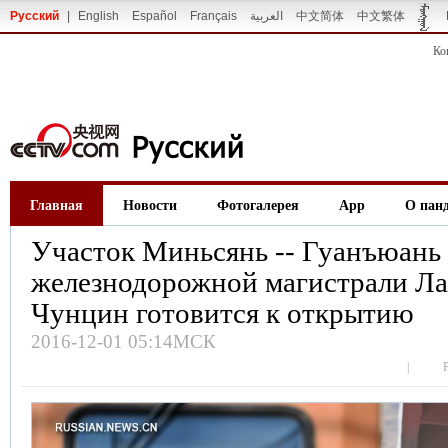
Русский
|
English
Español
Français
العربية
中文简体
中文繁体
Ко
Главная
Новости
Фотогалерея
App
О пан
Участок Миньсянь -- Гуанъюань
железнодорожной магистрали Ла
Чунцин готовится к открытию
2016-12-01 05:14МСК
|