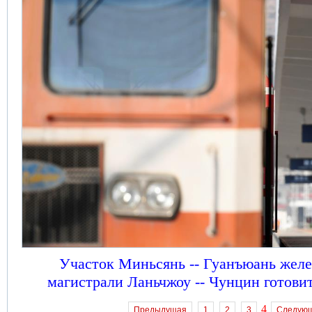
Участок Миньсянь -- Гуанъюань жел
магистрали Ланьчжоу -- Чунцин готови
4
Предыдущая
1
2
3
Следую