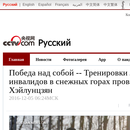
Русский
|
English
Español
Français
العربية
中文简体
中文繁体
Ко
Главная
Новости
Фотогалерея
App
О пан
Победа над собой -- Тренировки
инвалидов в снежных горах про
Хэйлунцзян
2016-12-05 06:24МСК
|