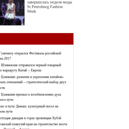
завершилась неделя моды
St.Petersburg Fashion
Week
Гуанчжоу открылся Фестиваль российской
ры-2017
 Шэньчжэня отправился первый товарный
по маршруту Китай -- Европа
 Цзиньпин: развитие и укрепление китайско-
ских отношений -- стратегический выбор двух
рств
 Цзиньпин призвал к возобновлению духа
ого пути
ояс и путь/ Димаш: культурный посол на
ом пути
етущая давидия в горах провинции Хубэй
ганский плавучий кран на строительстве моста