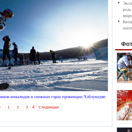
Эксл
роль
миро
Кита
посе
Фо
жников-инвалидов в снежных горах провинции Хэйлунцзян
4
я
1
2
3
Следующая