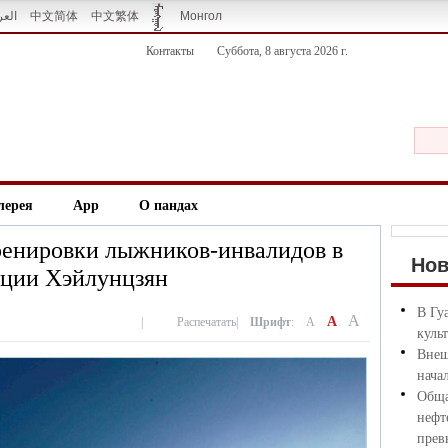
العر
中文简体
中文繁体
Монгол
Контакты
Суббота, 8 августа 2026 г.
лерея
App
О пандах
Тренировки лыжников-инвалидов в
Но
нции Хэйлунцзян
В Гу
A
A
|
Распечатать
|
Шрифт
:
A
куль
Внеш
нача
Обща
нефт
прев