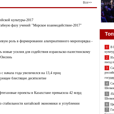
Все>>
ийской культуры-2017
табную фазу учений "Морское взаимодействие-2017"
Топ
евую роль в формировании альтернативного миропорядка -
1
В 
культу
 новые усилия для содействия израильско-палестинскому
 Юнсинь
2
Из
поезд 
3
Си
россий
с начала года увеличился на 13,4 проц
госуда
ующее блестящее десятилетие
4
Си
Шелков
тегазовые проекты в Казахстане превысила 42 млрд
5
/П
Шелков
 о стабильности китайской экономики и углублении
6
Цв
7
Ги