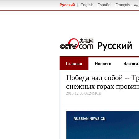
Русский
|
English
Español
Français
بية
Главная
Новости
Фотога
Победа над собой -- 
снежных горах прови
2016-12-05 06:24МСК