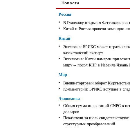
Новости
Россия
В Гуанчжоу открылся Фестиваль росс
Китай и Россия провели командно-ш
Китай
Экслюзив: БРИКС может играть ключ
казахстанский эксперт
Эксклюзив: Китай намерен приложить
миру -- посол КНР в Израиле Чжань
Мир
Внешнеторговый оборот Кыргызстана 
Комментарий: БРИКС вступает в след
Экономика
Общая сумма инвестиций CNPC в неф
долларов
Показатели за июль свидетельствуют
структурных преобразований