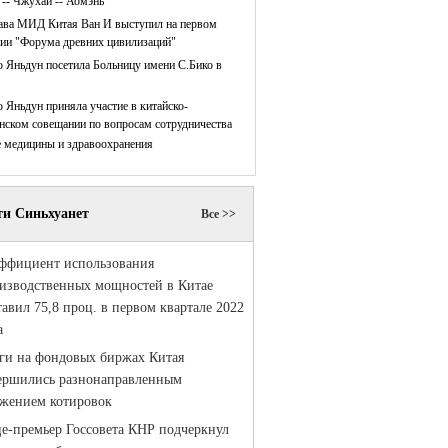
 -- Чжухай -- Аомэнь
ава МИД Китая Ван И выступил на первом
нии "Форума древних цивилизаций"
 Яньдун посетила Больницу имени С.Бико в
 Яньдун приняла участие в китайско-
нском совещании по вопросам сотрудничества
е медицины и здравоохранения