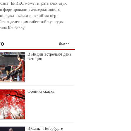
юзив: БРИКС может играть ключевую
 в формировании альтернативного
порядка - казахстанский эксперт
йская делегация тибетской культуры
тила Канберру
то
Все>>
В Индии встречают день
женщин
Осенняя сказка
В Санкт-Петербурге