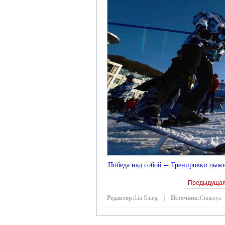
Победа над собой -- Тренировки лы
Предыдуща
Редактор:
Liu Siting |
Источник:
Синьхуа