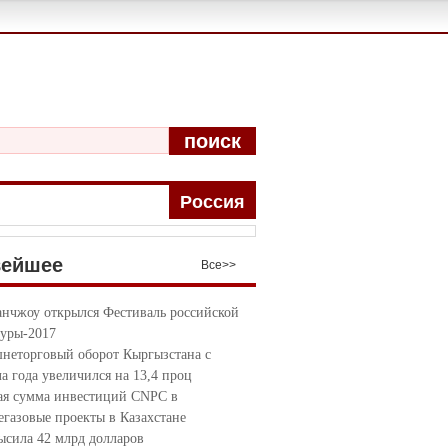
поиск
Pоccия
вейшее
Bce>>
анчжоу открылся Фестиваль российской
туры-2017
неторговый оборот Кыргызстана с
ла года увеличился на 13,4 проц
я сумма инвестиций CNPC в
егазовые проекты в Казахстане
ысила 42 млрд долларов