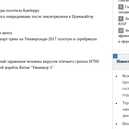
Сянган
8
Гл
уры посетила Канберру
заседа
лись невредимыми после землетрясения в Цзючжайгоу
9
Лю
ЮАР
10
Лю
и мечта
африка
шорт-треке на Универсиаде-2017 золотую и серебряную
в сфер
чай заражения человека вирусом птичьего гриппа H7N9
й корабль Китая "Тяньчжоу-1"