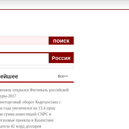
поиск
Pоccия
вейшее
Bce>>
анчжоу открылся Фестиваль российской
туры-2017
неторговый оборот Кыргызстана с
ла года увеличился на 13,4 проц
я сумма инвестиций CNPC в
егазовые проекты в Казахстане
ысила 42 млрд долларов