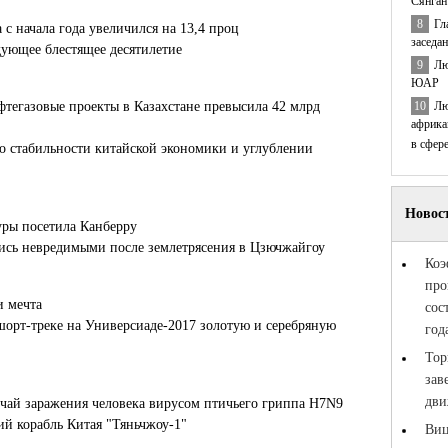
Сянган
8
Гл
с начала года увеличился на 13,4 проц
заседа
ующее блестящее десятилетие
9
Лю
ЮАР
10
Лю
тегазовые проекты в Казахстане превысила 42 млрд
африка
в сфер
 о стабильности китайской экономики и углублении
уры посетила Канберру
лись невредимыми после землетрясения в Цзючжайгоу
и мечта
шорт-треке на Универсиаде-2017 золотую и серебряную
чай заражения человека вирусом птичьего гриппа H7N9
й корабль Китая "Тяньчжоу-1"