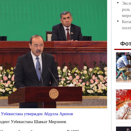
Эксл
роль
миро
Кита
посе
Фо
Узбекистана утвержден Абдулла Арипов
зидент Узбекистана Шавкат Мирзиеев.