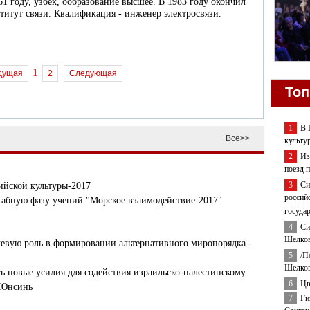
61 году, узбек, ообразование высшее. В 1983 году окончил
итут связи. Квалификация - инженер электросвязи.
1
дущая
2
Следующая
Топ
1
В 
Все>>
культу
2
Из
поезд 
3
Си
ийской культуры-2017
россий
табную фазу учений "Морское взаимодействие-2017"
госуда
4
Си
Шелков
евую роль в формировании альтернативного миропорядка -
5
/П
Шелков
 новые усилия для содействия израильско-палестинскому
6
Цв
 Юнсинь
7
Ги