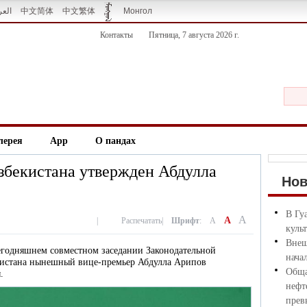
العر
中文简体
中文繁体
Монгол
Контакты
Пятница, 7 августа 2026 г.
лерея
App
О пандах
бекистана утвержден Абдулла
Но
В Гу
A
A
|
Распечатать
|
Шрифт
:
A
куль
Внеш
 сегодняшнем совместном заседании Законодательной
нача
кистана нынешный вице-премьер Абдулла Арипов
Обща
.
нефт
прев