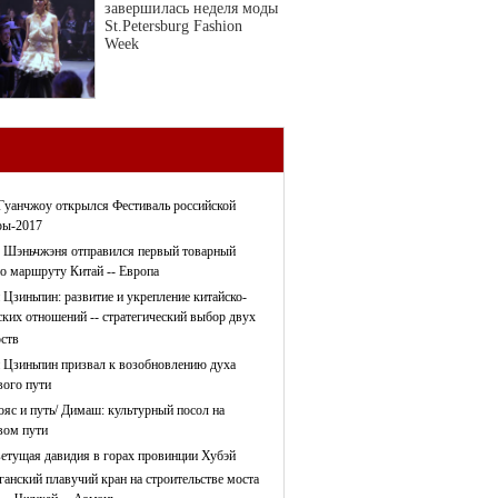
завершилась неделя моды
St.Petersburg Fashion
Week
Гуанчжоу открылся Фестиваль российской
ры-2017
 Шэньчжэня отправился первый товарный
по маршруту Китай -- Европа
 Цзиньпин: развитие и укрепление китайско-
ских отношений -- стратегический выбор двух
рств
 Цзиньпин призвал к возобновлению духа
ого пути
ояс и путь/ Димаш: культурный посол на
ом пути
етущая давидия в горах провинции Хубэй
ганский плавучий кран на строительстве моста