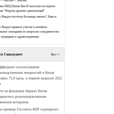
 -- Чжухай -- Аомэнь
ава МИД Китая Ван И выступил на первом
нии "Форума древних цивилизаций"
 Яньдун посетила Больницу имени С.Бико в
 Яньдун приняла участие в китайско-
нском совещании по вопросам сотрудничества
е медицины и здравоохранения