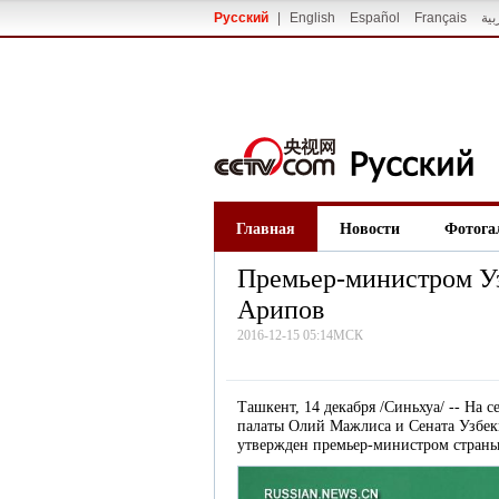
Русский
|
English
Español
Français
بية
Главная
Новости
Фотога
Премьер-министром Уз
Арипов
2016-12-15 05:14МСК
Ташкент, 14 декабря /Синьхуа/ -- На
палаты Олий Мажлиса и Сената Узбе
утвержден премьер-министром страны