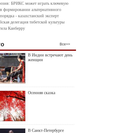
юзив: БРИКС может играть ключевую
 в формировании альтернативного
порядка - казахстанский эксперт
йская делегация тибетской культуры
тила Канберру
то
Все>>
В Индии встречают день
женщин
Осенняя сказка
В Санкт-Петербурге