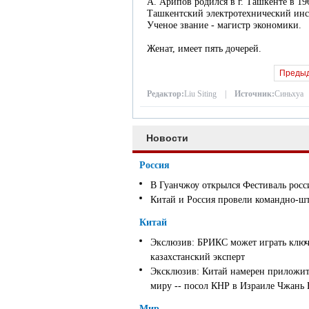
А. Арипов родился в г. Ташкенте в 19
Ташкентский электротехнический инст
Ученое звание - магистр экономики.
Женат, имеет пять дочерей.
Преды
Редактор:
Liu Siting |
Источник:
Синьхуа
Новости
Россия
В Гуанчжоу открылся Фестиваль росс
Китай и Россия провели командно-ш
Китай
Экслюзив: БРИКС может играть ключ
казахстанский эксперт
Эксклюзив: Китай намерен приложить
миру -- посол КНР в Израиле Чжань
Мир