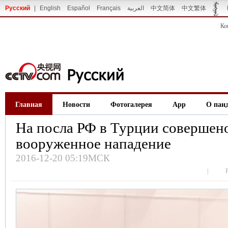
Русский
|
English
Español
Français
العربية
中文简体
中文繁体
Ко
Главная
Новости
Фотогалерея
App
О пан
На посла РФ в Турции совершен
вооруженное нападение
2016-12-20 05:19МСК
|